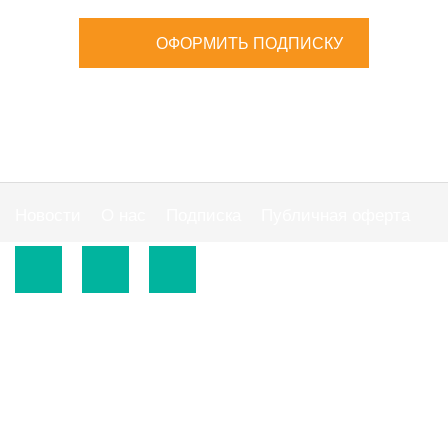
ОФОРМИТЬ ПОДПИСКУ
Новости
О нас
Подписка
Публичная оферта
© 2015-2026.
ООО «Издательская группа "АС"».
Использование материалов сайта
https://www.ibuhgalter.net
допускается на
оговоренных ниже условиях.
По всем вопросам сотрудничества обращайтесь по