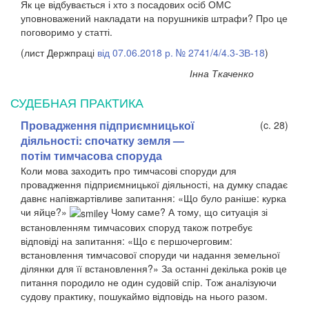
Як це відбувається і хто з посадових осіб ОМС
уповноважений накладати на порушників штрафи? Про це
поговоримо у статті.
(лист Держпраці
від 07.06.2018 р. № 2741/4/4.3-ЗВ-18
)
Інна Ткаченко
СУДЕБНАЯ ПРАКТИКА
Провадження підприємницької
(c. 28)
діяльності: спочатку земля —
потім тимчасова споруда
Коли мова заходить про тимчасові споруди для
провадження підприємницької діяльності, на думку спадає
давнє напівжартівливе запитання: «Що було раніше: курка
чи яйце?»
​ Чому саме? А тому, що ситуація зі
встановленням тимчасових споруд також потребує
відповіді на запитання: «Що є першочерговим:
встановлення тимчасової споруди чи надання земельної
ділянки для її встановлення?» За останні декілька років це
питання породило не один судовій спір. Тож аналізуючи
судову практику, пошукаймо відповідь на нього разом.