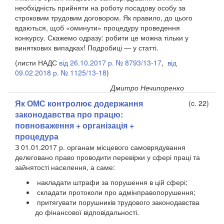
необхідність прийняти на роботу посадову особу за
строковим трудовим договором. Як правило, до цього
вдаються, щоб «оминути» процедуру проведення
конкурсу. Скажемо одразу: робити це можна тільки у
виняткових випадках! Подробиці — у статті.
(листи НАДС
від 26.10.2017 р. № 8793/13-17
,
від
09.02.2018 р. № 1125/13-18
)
Дмитро Нечипоренко
Як ОМС контролює додержання
(c. 22)
законодавства про працю:
повноваження + організація +
процедура
З 01.01.2017 р. органам місцевого самоврядування
делеговано право проводити перевірки у сфері праці та
зайнятості населення, а саме:
накладати штрафи за порушення в цій сфері;
складати протоколи про адмінправопорушення;
притягувати порушників трудового законодавства
до фінансової відповідальності.