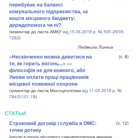
перебуває на балансі
комунального підприємства, за
кошти місцевого бюджету:
держдопомога чи ні?
(коментар до листа АМКУ
від 15.06.2018 р. № 500-29/05-
7282
)
Людмила Линник
«Нескінченно можна дивитися на
(c. 8)
те, як горить вогонь...» —
філософія не для кожного, або
Умови оплати праці працівників
місцевої пожежної охорони
(коментар до листа Мінсоцполітики
від 11.05.2018 р. №
784/0/101-18
)
СТАТЬИ
Строковий договір і служба в ОМС:
(c. 12)
точки дотику
Інколи в органі місцевого самоврядування виникає