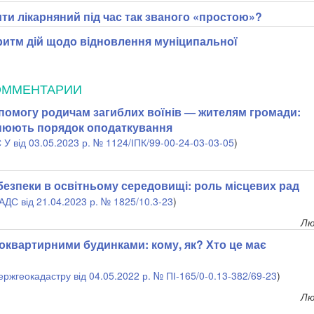
и лікарняний під час так званого «простою»?
итм дій щодо відновлення муніципальної
ОММЕНТАРИИ
омогу родичам загиблих воїнів — жителям громади:
снюють порядок оподаткування
 У від 03.05.2023 р. № 1124/ІПК/99-00-24-03-03-05
)
безпеки в освітньому середовищі: роль місцевих рад
АДС від 21.04.2023 р. № 1825/10.3-23
)
Лю
токвартирними будинками: кому, як? Хто це має
ержгеокадастру від 04.05.2022 р. № ПІ-165/0-0.13-382/69-23
)
Лю