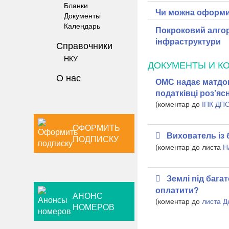
Бланки
Чи можна оформит
Документы
Календарь
Покроковий алгор
інфраструктури
Справочники
НКУ
ДОКУМЕНТЫ И К
О нас
ОМС надає матдоп
податківці роз’я
(коментар до
ІПК ДПС
ОФОРМИТЬ
Вихователь із 
ПОДПИСКУ
(коментар до листа
Н
Землі під бага
оплатити?
АНОНС
(коментар до
листа Д
НОМЕРОВ