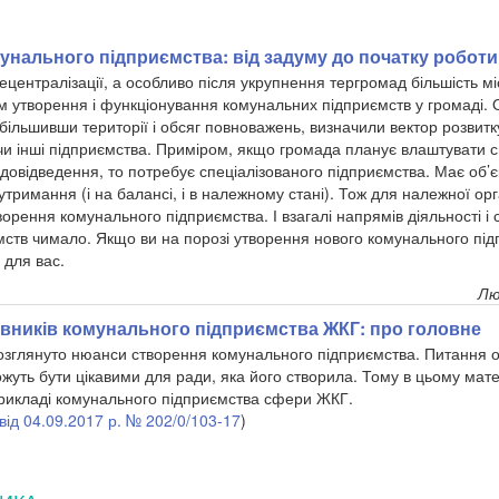
унального підприємства: від задуму до початку роботи
ецентралізації, а особливо після укрупнення тергромад більшість м
 утворення і функціонування комунальних підприємств у громаді. Од
більшивши території і обсяг повноважень, визначили вектор розвитк
 чи інші підприємства. Приміром, якщо громада планує влаштувати 
довідведення, то потребує спеціалізованого підприємства. Має об’
утримання (і на балансі, і в належному стані). Тож для належної орга
ворення комунального підприємства. І взагалі напрямів діяльності і
ств чимало. Якщо ви на порозі утворення нового комунального пі
 для вас.
Лю
івників комунального підприємства ЖКГ: про головне
розглянуто нюанси створення комунального підприємства. Питання о
ожуть бути цікавими для ради, яка його створила. Тому в цьому мат
рикладі комунального підприємства сфери ЖКГ.
від 04.09.2017 р. № 202/0/103-17
)