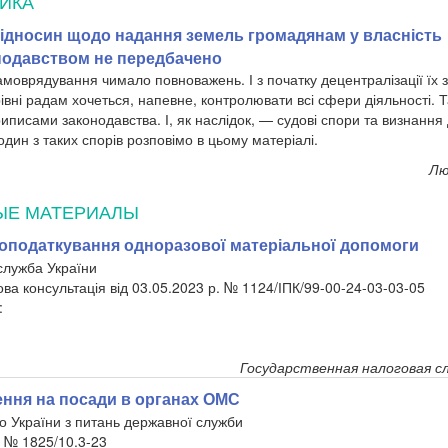
ИКА
ідносин щодо надання земель громадянам у власність
нодавством не передбачено
самоврядування чимало повноважень. І з початку децентралізації їх
івні радам хочеться, напевне, контролювати всі сфери діяльності. 
риписами законодавства. І, як наслідок, — судові спори та визнання 
дин з таких спорів розповімо в цьому матеріалі.
Лю
ЫЕ МАТЕРИАЛЫ
оподаткування одноразової матеріальної допомоги
служба України
ова консультація від 03.05.2023 р. № 1124/ІПК/99-00-24-03-03-05
:
Государственная налоговая с
ння на посади в органах ОМС
о України з питань державної служби
р. № 1825/10.3-23