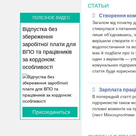
СТАТЬИ
Створення ком
ПОЛЕЗНОЕ ВИДЕО
Загалом від початку д
Відпустка без
стикнулася з питанням
лише об’єднавшись, з
збереження
вирішили створити ті
заробітної плати для
водопостачання та во
ВПО та працівників
має й подбати про їх 
за кордоном:
один з варіантів — ут
комунальних підприєм
особливості
стаття буде корисною
Зарплата прац
В попередній статті 
підприємстві також м
головні моменти на п
Присоединиться
(лист Мінсоцполітики