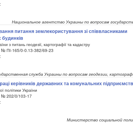
:
Национальное агентство Украины по вопросам государст
ання питання землекористування зі співвласниками
 будинків
ни з питань геодезії, картографії та кадастру
р. № ПІ-165/0-0.13-382/69-23
:
ударственная служба Украины по вопросам геодезии, картограф
раці керівників державних та комунальних підприємст
ої політики України
. № 202/0/103-17
:
Министерство социальной пол