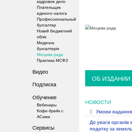
кадровое дело
Плательщик
единого налога
Профессиональный
бухгалтер
Новий бюджетний
облік
Медична
бухгалтерія
Місцева рада
Практика МСФЗ
Видео
ОБ ИЗДАНИИ
Подписка
Обучение
НОВОСТИ
Вебинары
Кофе-брейк с
Умови надання к
АСами
До уваги органів
Сервисы
податку за земель