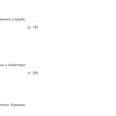
венной службы
(c. 15)
ии и кадастра
в
(c. 29)
итики Украины