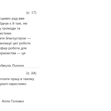
(c. 17)
ісцевих рад вже
нак є й такі, які
у громади та
системи
єкти благоустрою —
нізації цієї роботи
 сфер роботи для
дприємства — ця
дмила Линник
(c. 24)
плати праці в такому
еріалі окреслимо
Алла Головко