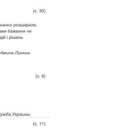
(c. 30)
 значно розширили.
Таке бажання не
дій і рішень
дмила Линник
(c. 6)
лужба Украины
(c. 11)