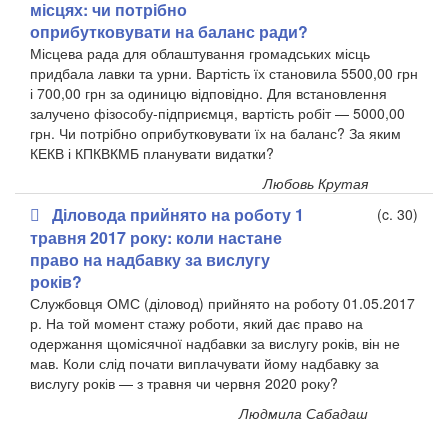
місцях: чи потрібно
оприбутковувати на баланс ради?
Місцева рада для облаштування громадських місць
придбала лавки та урни. Вартість їх становила 5500,00 грн
і 700,00 грн за одиницю відповідно. Для встановлення
залучено фізособу-підприємця, вартість робіт — 5000,00
грн. Чи потрібно оприбутковувати їх на баланс? За яким
КЕКВ і КПКВКМБ планувати видатки?
Любовь Крутая
Діловода прийнято на роботу 1
(c. 30)
травня 2017 року: коли настане
право на надбавку за вислугу
років?
Службовця ОМС (діловод) прийнято на роботу 01.05.2017
р. На той момент стажу роботи, який дає право на
одержання щомісячної надбавки за вислугу років, він не
мав. Коли слід почати виплачувати йому надбавку за
вислугу років — з травня чи червня 2020 року?
Людмила Сабадаш