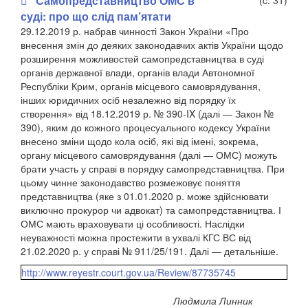
Самопредставництво ОМС в
(c. 31)
суді: про що слід пам’ятати
29.12.2019 р. набрав чинності Закон України «Про
внесення змін до деяких законодавчих актів України щодо
розширення можливостей самопредставництва в суді
органів державної влади, органів влади Автономної
Республіки Крим, органів місцевого самоврядування,
інших юридичних осіб незалежно від порядку їх
створення» від 18.12.2019 р. № 390-IX (далі — Закон №
390), яким до кожного процесуального кодексу України
внесено зміни щодо кола осіб, які від імені, зокрема,
органу місцевого самоврядування (далі — ОМС) можуть
брати участь у справі в порядку самопредставництва. При
цьому чинне законодавство розмежовує поняття
представництва (яке з 01.01.2020 р. може здійснювати
виключно прокурор чи адвокат) та самопредставництва. І
ОМС мають враховувати ці особливості. Наслідки
неуважності можна простежити в ухвалі КГС ВС від
21.02.2020 р. у справі № 911/25/19
1
. Далі — детальніше.
http://www.reyestr.court.gov.ua/Review/87735745
Людмила Линник