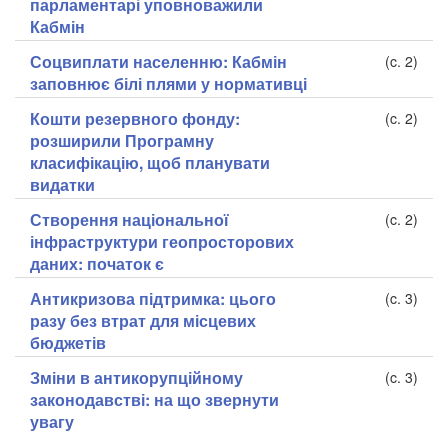
парламентарі уповноважили
Кабмін
Соцвиплати населенню: Кабмін
(c. 2)
заповнює білі плями у нормативці
Кошти резервного фонду:
(c. 2)
розширили Програмну
класифікацію, щоб планувати
видатки
Створення національної
(c. 2)
інфраструктури геопросторових
даних: початок є
Антикризова підтримка: цього
(c. 3)
разу без втрат для місцевих
бюджетів
Зміни в антикорупційному
(c. 3)
законодавстві: на що звернути
увагу