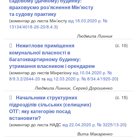
садовому (дачному) будинку:
враховуємо роз’яснення Мін’юсту
та судову практику
(коментар до листа Мін’юсту
від 18.03.2020 р. №
13134/4018-26-20/8.4.3
)
Людмила Линник
Нежитлове приміщення
(c. 10)
комунальної власності в
багатоквартирному будинку:
утримання власником і орендарем
(коментар до листів Мінрегіону
від 10.04.2020 р. №
8/9.3.2/2644-20
та
від 12.03.2020 р. № 8/34.4/1920-20
)
Людмила Линник, Сергей Дорошенко
Начальники структурних
(c. 15)
підрозділів сільських (селищних)
ОТГ: яку категорію посад
встановити?
(коментар до листа НАДС
від 22.04.2020 р. № 3225/13-20
)
Вита Макаренко