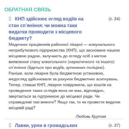
ОБРАТНАЯ СВЯЗЬ
КНП здійснює огляд водіїв на
(c. 24)
стан сп’яніння: чи можна таки
видатки проводити з місцевого
бюджету?
Медичних працівників районної лікарні — комунального
неприбуткового підприємства (КНП), що засноване нашою
місцевою радою, залучають до огляду осіб з метою
виявлення стану алкогольного (наркотичного та іншого)
сп’яніння (йдеться про водіїв, зупинених поліцією).
Раніше, коли лікарня була бюджетною установою,
медогляд здійснювали за рахунок бюджетних асигнувань.
Тепер, ставши КНП, лікарня повідомила, що коштів на
проведення таких оглядів вона не має, відповідно,
звертається за підтримкою до місцевої ради. Чи
справедливі такі вимоги? Якщо так, то як провести видатки
місцевій раді?
Любовь Крутая
Лавки, урни в громадських
(c. 27)