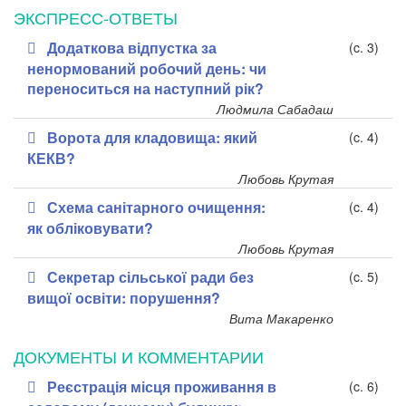
ЭКСПРЕСС-ОТВЕТЫ
Додаткова відпустка за
(c. 3)
ненормований робочий день: чи
переноситься на наступний рік?
Людмила Сабадаш
Ворота для кладовища: який
(c. 4)
КЕКВ?
Любовь Крутая
Схема санітарного очищення:
(c. 4)
як обліковувати?
Любовь Крутая
Секретар сільської ради без
(c. 5)
вищої освіти: порушення?
Вита Макаренко
ДОКУМЕНТЫ И КОММЕНТАРИИ
Реєстрація місця проживання в
(c. 6)