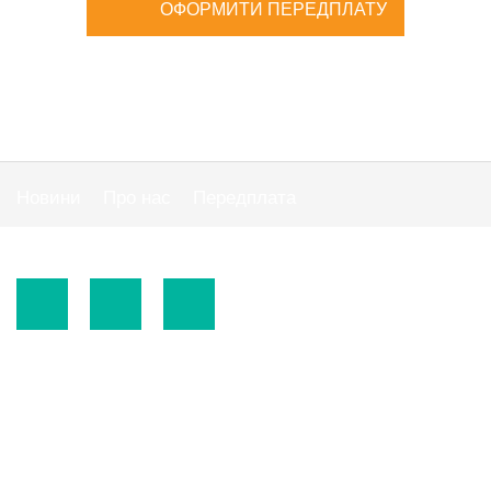
ОФОРМИТИ ПЕРЕДПЛАТУ
Новини
Про нас
Передплата
Публiчна оферта
© 2015-2026.
ТОВ «Видавнича група" АС "».
Використання матеріалів сайту
https://www.ibuhgalter.net
допускається за
зазначених нижче умов.
З усіх питань співробітництва звертайтесь за тел:
0