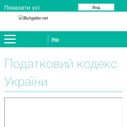
Показати усi
Вхід
Укр
Податковий кодекс
України