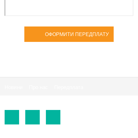
ОФОРМИТИ ПЕРЕДПЛАТУ
Новини
Про нас
Передплата
Публiчна оферта
© 2015-2026.
ТОВ «Видавнича група" АС "».