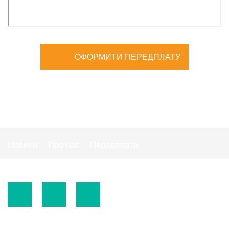
ОФОРМИТИ ПЕРЕДПЛАТУ
Новини
Про нас
Передплата
Публiчна оферта
© 2015-2026.
ТОВ «Видавнича група" АС "».