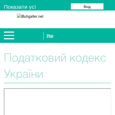
Показати усi
Вхід
Укр
Податковий кодекс
України