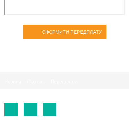
ОФОРМИТИ ПЕРЕДПЛАТУ
Новини
Про нас
Передплата
Публiчна оферта
© 2015-2026.
ТОВ «Видавнича група" АС "».