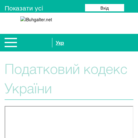
Показати усi
Вхід
Укр
Податковий кодекс
України