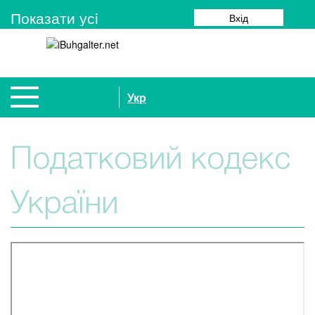
Показати усi
Вхід
Укр
Податковий кодекс
України