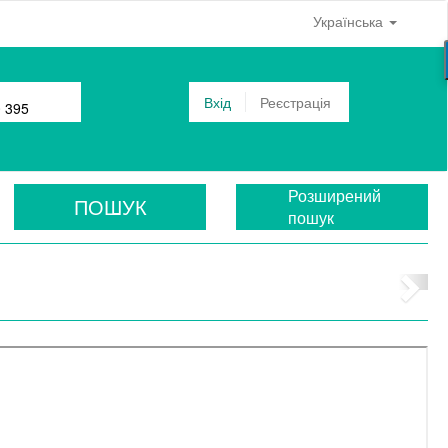
Українська
Вхід
Реєстрація
0 395
Розширений
ПОШУК
пошук