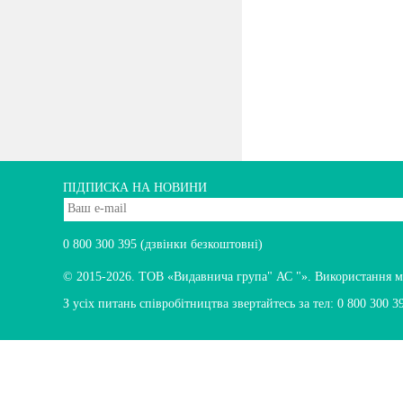
ПІДПИСКА НА НОВИНИ
0 800 300 395
(дзвінки безкоштовні)
© 2015-2026.
ТОВ «Видавнича група" АС "». Використання мате
З усіх питань співробітництва звертайтесь за тел:
0 800 300 3