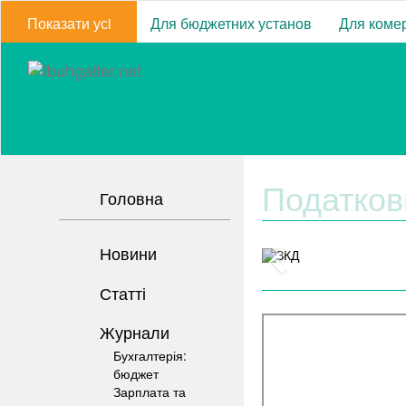
Показати усi
Для бюджетних установ
Для комер
Податков
Головна
Новини
Статті
Журнали
Бухгалтерія:
бюджет
Зарплата та