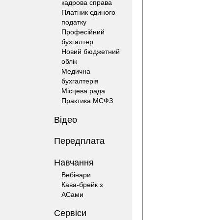
кадрова справа
Платник єдиного
податку
Професійний
бухгалтер
Новий бюджетний
облік
Медична
бухгалтерія
Місцева рада
Практика МСФЗ
Відео
Передплата
Навчання
Вебінари
Кава-брейк з
АСами
Сервіси