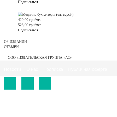
Подписаться
420,00 грн/мес.
528,00 грн/мес.
Подписаться
ОБ ИЗДАНИИ
ОТЗЫВЫ
ООО «ИЗДАТЕЛЬСКАЯ ГРУППА «АС»
Новости
О нас
Подписка
Публичная оферта
© 2015-2026.
ООО «Издательская группа "АС"».
Использование материалов сайта
https://www.ibuhgalter.net
допускается на
оговоренных ниже условиях.