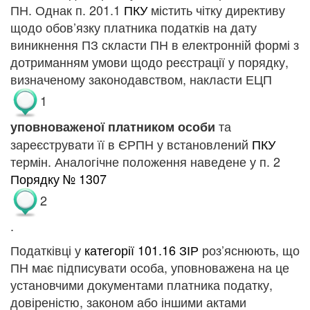
ПН. Однак п. 201.1
ПКУ
містить чітку директиву
щодо обов’язку платника податків на дату
виникнення ПЗ
скласти ПН в електронній формі з
дотриманням умови щодо реєстрації у порядку,
визначеному законодавством, накласти ЕЦП
1
та
уповноваженої платником особи
зареєструвати її в ЄРПН у встановлений
ПКУ
термін. Аналогічне положення наведене у п. 2
Порядку № 1307
2
.
Податківці у
категорії 101.16 ЗІР
роз’яс
нюють, що
ПН має підписувати
особа, уповноважена на це
установчими документами платника податку,
довіреністю, законом або іншими актами