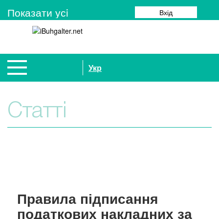
Показати усi
Вхід
Укр
Статті
Правила підписання
податкових накладних за