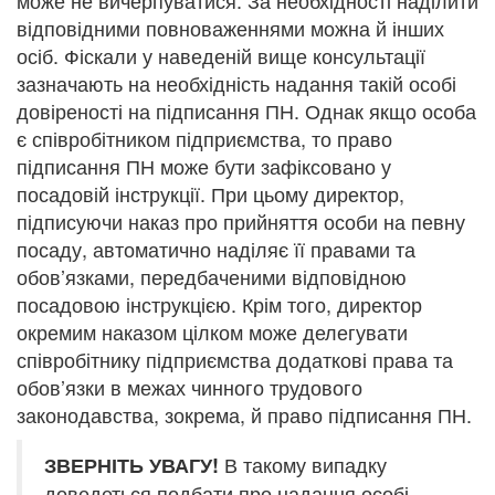
може не вичерпуватися. За необхідності наділити
відповідними повноваженнями можна й інших
осіб. Фіскали у наведеній вище консультації
зазначають на необхідність надання такій особі
довіреності на підписання ПН. Однак якщо особа
є співробітником підприємства, то право
підписання ПН може бути зафіксовано у
посадовій інструкції. При цьому директор,
підписуючи наказ про прийняття особи на певну
посаду, автоматично наділяє її правами та
обов’язками, передбаченими відповідною
посадовою інструкцією. Крім того, директор
окремим наказом цілком може делегувати
співробітнику підприємства додаткові права та
обов’язки в межах чинного трудового
законодавства, зокрема, й право підписання ПН.
В такому випадку
ЗВЕРНІТЬ УВАГУ!
доведеться подбати про надання особі