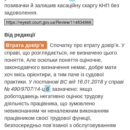
позивачки й залишив касаційну скаргу КНП без
задоволення.
https://reyestr.court.gov.ua/Review/114834966
Від редакції
Спочатку про втрату довір’я. У
Втрата довір’я
справі, що розглядається, не визначено цього
поняття. Але оскільки поняття оціночне,
законодавчого визначення немає, добре мати
хоч якісь орієнтири, а тим паче із судової
практики. У
постанові ВС від 16.01.2018
у справі
зазначено: якщо
№ 490/9707/14-ц
6
роботодавець негативно оцінює трудову
діяльність працівника, що зумовлено
невиконанням чи неналежним виконанням
працівником своєї трудової функції,
безпосередньо пов’язаної з обслуговуванням