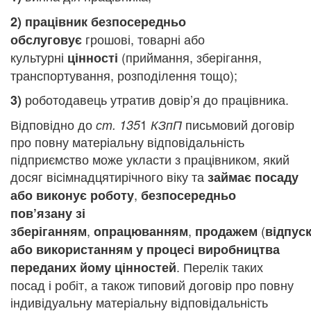
2)
працівник безпосередньо
грошові, товарні або
обслуговує
культурні
(приймання, зберігання,
цінності
транспортування, розподілення тощо);
роботодавець утратив довір’я до працівника.
3)
Відповідно до
1
письмовий договір
ст. 135
КЗпП
про повну матеріальну відповідальність
підприємство може укласти з працівником, який
досяг вісімнадцятирічного віку та
займає посаду
,
або виконує роботу
безпосередньо
пов’язану зі
,
,
(
зберіганням
опрацюванням
продажем
відпус
або використанням у процесі виробництва
. Перелік таких
переданих йому цінностей
посад і робіт, а також типовий договір про повну
індивідуальну матеріальну відповідальність