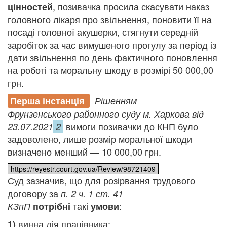
,
позивачка просила скасувати наказ
цінностей
головного лікаря про звільнення, поновити її на
посаді головної акушерки, стягнути середній
заробіток за час вимушеного прогулу за період із
дати звільнення по день фактичного поновлення
на роботі та моральну шкоду в розмірі 50 000,00
грн.
Перша інстанція
Рішенням
Фрунзенського районного суду м. Харкова від
вимоги позивачки до КНП було
23.07.2021
2
задоволено, лише розмір моральної шкоди
визначено менший — 10 000,00 грн.
https://reyestr.court.gov.ua/Review/98721409
Суд зазначив, що для розірвання трудового
договору за
п. 2 ч. 1 ст. 41
такі
:
КЗпП
потрібні
умови
винна дія працівника;
1)