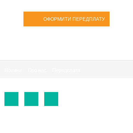
ОФОРМИТИ ПЕРЕДПЛАТУ
Новини
Про нас
Передплата
Публiчна оферта
© 2015-2026.
ТОВ «Видавнича група" АС "».
Використання матеріалів сайту
https://www.ibuhgalter.net
допускається за