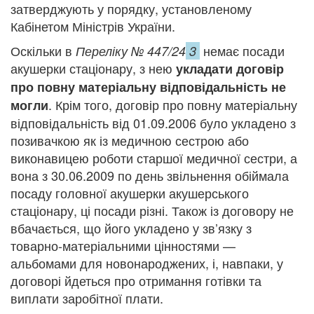
затверджують у порядку, установленому
Кабінетом Міністрів України.
Оскільки в
немає посади
Переліку № 447/24
3
акушерки стаціонару, з нею
укладати
договір
про повну матеріальну відповідальність не
. Крім того, договір про повну матеріальну
могли
відповідальність від 01.09.2006 було укладено з
позивачкою як із медичною сестрою або
виконавицею роботи старшої медичної сестри, а
вона з 30.06.2009 по день звільнення обіймала
посаду головної акушерки акушерського
стаціонару, ці посади різні. Також із договору не
вбачається, що його укладено у зв’язку з
товарно-матеріальними цінностями —
альбомами для новонароджених, і, навпаки, у
договорі йдеться про отримання готівки та
виплати заробітної плати.