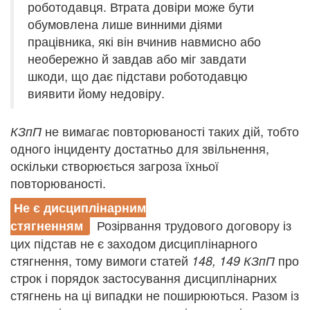
роботодавця. Втрата довіри може бути
обумовлена лише винними діями
працівника, які він вчинив навмисно або
необережно й завдав або міг завдати
шкоди, що дає підстави роботодавцю
виявити йому недовіру.
не вимагає повторюваності таких дій, тобто
КЗпП
одного інциденту достатньо для звільнення,
оскільки створюється загроза їхньої
повторюваності.
Не є дисциплінарним
Розірвання трудового договору із
стягненням
цих підстав не є заходом дисциплінарного
стягнення, тому вимоги статей
про
148, 149 КЗпП
строк і порядок застосування дисциплінарних
стягнень на ці випадки не поширюються. Разом із