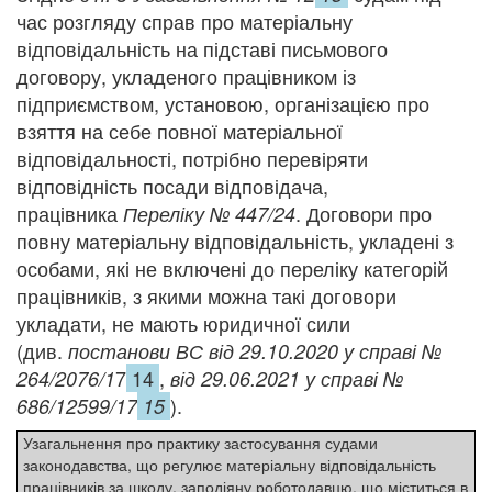
час розгляду справ про матеріальну
відповідальність на підставі письмового
договору, укладеного працівником із
підприємством, установою, організацією про
взяття на себе повної матеріальної
відповідальності, потрібно перевіряти
відповідність посади відповідача,
працівника
. Договори про
Переліку № 447/24
повну матеріальну відповідальність, укладені з
особами, які не включені до переліку категорій
працівників, з якими можна такі договори
укладати, не мають юридичної сили
(див.
постанови ВС від 29.10.2020 у справі №
7
14
,
264/2076/1
від 29.06.2021 у справі №
).
686/12599/17
15
Узагальнення про практику застосування судами
законодавства, що регулює матеріальну відповідальність
працівників за шкоду, заподіяну роботодавцю, що міститься в