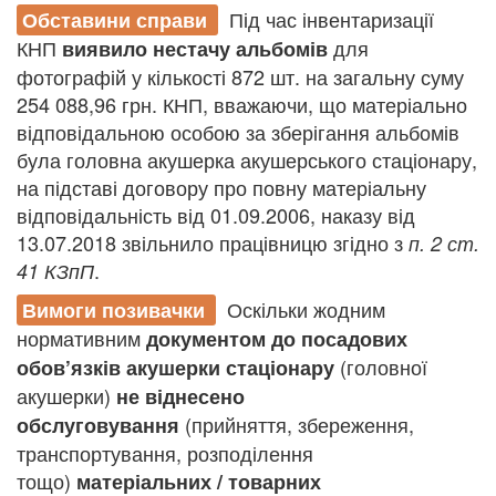
Під час інвентаризації
Обставини справи
КНП
для
виявило нестачу альбомів
фотографій у кількості 872 шт. на загальну суму
254 088,96 грн. КНП, вважаючи, що матеріально
відповідальною особою за зберігання альбомів
була головна акушерка акушерського стаціонару,
на підставі договору про повну матеріальну
відповідальність від 01.09.2006, наказу від
13.07.2018 звільнило працівницю згідно з
п. 2 ст.
.
41 КЗпП
Оскільки жодним
Вимоги позивачки
нормативним
документом до посадових
(головної
обов’язків акушерки стаціонару
акушерки)
не віднесено
(прийняття, збереження,
обслуговування
транспортування, розподілення
тощо)
матеріальних / товарних