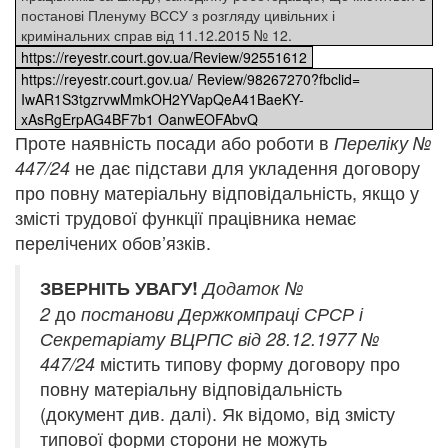
постанові Пленуму ВССУ з розгляду цивільних і
кримінальних справ від 11.12.2015 № 12.
https://reyestr.court.gov.ua/Review/92551612
https://reyestr.court.gov.ua/ Review/98267270?fbclid=
IwAR1S3tgzrvwMmkOH2YVapQeA41BaeKY-
xAsRgErpAG4BF7b1 OanwEOFAbvQ
Проте наявність посади або роботи в
Переліку №
не дає підстави для укладення договору
447/24
про повну матеріальну відповідальність, якщо у
змісті трудової функції працівника немає
перелічених обов’язків.
ЗВЕРНІТЬ УВАГУ!
Додаток №
до
2
постанови Держкомпраці СРСР і
Секретаріату ВЦРПС від 28.12.1977 №
містить типову форму договору про
447/24
повну матеріальну відповідальність
(документ див. далі). Як відомо, від змісту
типової форми сторони не можуть