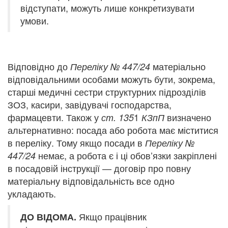
відступати, можуть лише конкретизувати
умови.
Відповідно до
матеріально
Переліку № 447/24
відповідальними особами можуть бути, зокрема,
старші медичні сестри структурних підрозділів
ЗОЗ, касири, завідувачі господарства,
фармацевти. Також у
1
визначено
ст. 135
КЗпП
альтернативно: посада або робота має міститися
в переліку. Тому якщо посади в
Переліку №
немає, а робота є і ці обов’язки закріплені
447/24
в посадовій інструкції — договір про повну
матеріальну відповідальність все одно
укладають.
Якщо працівник
ДО ВІДОМА.