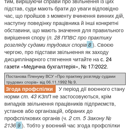
тим, вирішуючи справи про звільнення із цих
підстав, суди мають брати до уваги відповідно
час, що пройшов з моменту вчинення винних дій,
наступну поведінку працівника й інші конкретні
обставини, що мають значення для правильного
вирішення спору (
п. 28 ППВС про практику
). Своєю
розгляду судами трудових спорів
8
чергою, про підстави звільнення як заходу
дисциплінарного стягнення читайте на
с. 24
газети «Медична бухгалтерія», № 17/2022
.
Постанова Пленуму ВСУ «Про практику розгляду судами
трудових спорів» від 06.11.1992 № 9.
У період дії воєнного стану
Згода профспілки
норми
не застосовуються, крім
ст. 43 КЗпП
випадків звільнення працівників підприємств,
установ або організацій, обраних до
профспілкових органів (
ч. 2 ст. 5 Закону №
). Тобто у воєнний час згода профспілки
2136
9