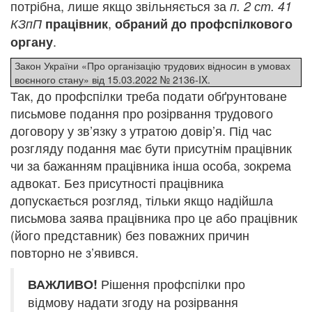
потрібна, лише якщо звільняється за
п. 2 ст. 41
,
КЗпП
працівник
обраний до профспілкового
.
органу
Закон України «Про організацію трудових відносин в умовах
воєнного стану» від 15.03.2022 № 2136-IX.
Так, до профспілки треба подати обґрунтоване
письмове подання про розірвання трудового
договору у зв’язку з утратою довір’я. Під час
розгляду подання має бути присутнім працівник
чи за бажанням працівника інша особа, зокрема
адвокат. Без присутності працівника
допускається розгляд, тільки якщо надійшла
письмова заява працівника про це або працівник
(його представник) без поважних причин
повторно не з’явився.
Рішення профспілки про
ВАЖЛИВО!
відмову надати згоду на розірвання