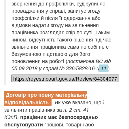
звернення до профспілки, суд зупиняє
провадження у справі, запитує згоду
профспілки й після її одержання або
відмови надати згоду на звільнення
працівника розглядає спір по суті. Таким
чином, відсутність такого рішення під час
звільнення працівника сама по собі не є
безумовною підставою для його
поновлення на роботі (
постанова ВС від
).
05.09.2018 у справі № 336/5828/16-ц
11
https://reyestr.court.gov.ua/Review/84304677
Договір про повну матеріальну
Як уже вказано, щоб
відповідальність
звільнити працівника за
п. 2 ст. 41
,
КЗпП
працівник має безпосередньо
грошові, товарні або
обслуговувати