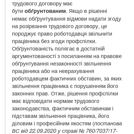
трудового договору має
бути
. Якщо в рішенні
обґрунтованим
немає обґрунтування відмови надати згоду
на розірвання трудового договору, це
породжує право роботодавця звільнити
працівника без згоди профспілки.
Обґрунтованість полягає в достатній
аргументованості з посиланням на правове
обґрунтування незаконності звільнення
працівника або на неврахування
роботодавцем фактичних обставин, за яких
звільнення працівника є порушенням його
законних прав. Отже, рішення профспілки
має відповідати нормам трудового
законодавства, фактичним обставинам і
підставам звільнення працівника, його
діловим і професійним якостям (
постанова
ВС від 22.09.2020 у справі № 760/7037/17-