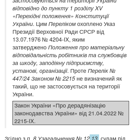
застосовуються на території України
відповідно до пункту 1 розділу XV
«Перехідні положення» Конституції
. Цим
охоплено Указ
України
Переліком
Президії Верховної Ради СРСР від
13.07.1976 № 4204-IX, яким
затверджено
Положення про матеріальну
відповідальність робітників та службовців
за шкоду, заподіяну підприємству,
. Проте
установі, організації
Перелік №
не визначений як
447/24 Законом № 2215
такий, що не застосовується на території
України.
Закон України «Про дерадянізацію
законодавства України» від 21.04.2022 №
2215-IX.
Згідно з
судам під
п. 8 Узагальнення
№ 12
13