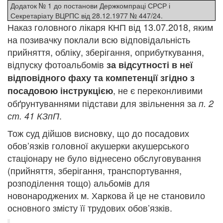
Додаток № 1 до постанови Держкомпраці СРСР і
Секретаріату ВЦРПС від 28.12.1977 № 447/24.
Наказ головного лікаря КНП від 13.07.2018, яким
на позивачку поклали всю відповідальність
прийняття, обліку, зберігання, оприбуткування,
відпуску фотоальбомів
за відсутності в неї
відповідного фаху та компетенції згідно з
, не є переконливими
посадовою інструкцією
обґрунтуваннями підстави для звільнення за
п. 2
.
ст. 41 КЗпП
Тож суд дійшов висновку, що до посадових
обов’язків головної акушерки акушерського
стаціонару не було віднесено обслуговування
(прийняття, зберігання, транспортування,
розподілення тощо) альбомів для
новонароджених м. Харкова й це не становило
основного змісту її трудових обов’язків.