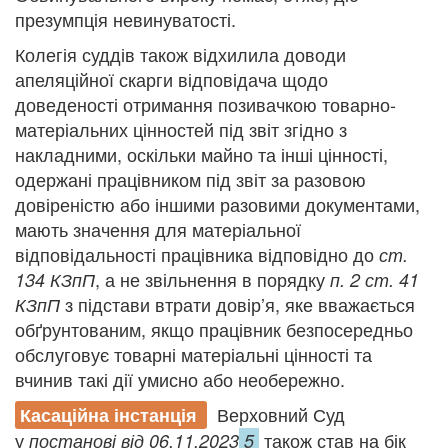
презумпція невинуватості.
Колегія суддів також відхилила доводи
апеляційної скарги відповідача щодо
доведеності отримання позивачкою товарно-
матеріальних цінностей під звіт згідно з
накладними, оскільки майно та інші цінності,
одержані працівником під звіт за разовою
довіреністю або іншими разовими документами,
мають значення для матеріальної
відповідальності працівника відповідно до
ст.
, а не звільнення в порядку
134 КЗпП
п. 2 ст. 41
з підстави втрати довір’я, яке вважається
КЗпП
обґрунтованим, якщо працівник безпосередньо
обслуговує товарні матеріальні цінності та
вчинив такі дії умисно або необережно.
Верховний Суд
Касаційна інстанція
у
також став на бік
постанові від 06.11.2023
5