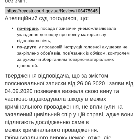
без змін.
https://reyestr.court.gov.ua/Review/106475645
Апеляційний суд погодився, що:
по-перше
,
посада позивачки унеможливлювала
укладення договору про повну матеріальну
відповідальність;
по-друге
,
у посадовій інструкції головної акушерки не
закріплено обов’язків, пов’язаних із обліком, контролем
за рухом чи зберіганням товарно-матеріальних
цінностей.
Твердження відповідача, що за змістом
пояснювальної записки від 26.06.2020 і заяви від
04.09.2020 позивачка визнала свою вину та
частково відшкодувала шкоду в межах
кримінального провадження, не вплинули на
заявлений цивільний спір у цій справі, адже вони
підлягають дослідженню саме в
межах кримінального провадження.
Обвинувального вироку немає, отже, діє