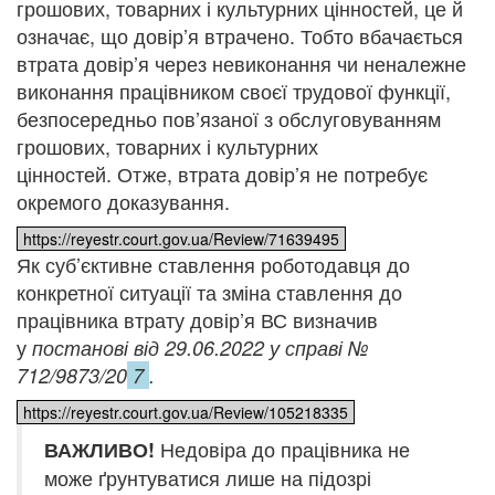
грошових, товарних і культурних цінностей, це й
означає, що довір’я втрачено. Тобто вбачається
втрата довір’я через невиконання чи неналежне
виконання працівником своєї трудової функції,
безпосередньо пов’язаної з обслуговуванням
грошових, товарних і культурних
цінностей. Отже, втрата довір’я не потребує
окремого доказування.
https://reyestr.court.gov.ua/Review/71639495
Як суб’єктивне ставлення роботодавця до
конкретної ситуації та зміна ставлення до
працівника втрату довір’я ВС визначив
у
постанові від 29.06.2022 у справі №
712/9873/20
7
.
https://reyestr.court.gov.ua/Review/105218335
Недовіра до працівника не
ВАЖЛИВО!
може ґрунтуватися лише на підозрі