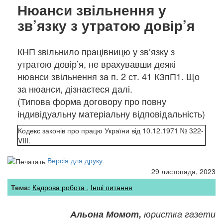
Нюанси звільнення у
зв’язку з утратою довір’я
КНП звільнило працівницю у зв’язку з
утратою довір’я, не врахувавши деякі
нюанси звільнення за п. 2 ст. 41 КЗпП
1
. Що
за нюанси, дізнаєтеся далі.
(Типова форма договору про повну
індивідуальну матеріальну відповідальність)
Кодекс законів про працю України від 10.12.1971 № 322-
VIII.
Версія для друку
29 листопада, 2023
Тема:
Кадрова робота
Інші питання
Альона Момот,
юристка газети