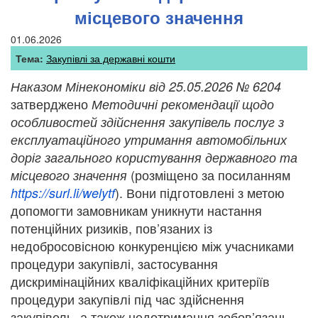
місцевого значення
01.06.2026
Тема:
Закупівлі за державні кошти
Наказом Мінекономіки від 25.05.2026 № 6204
затверджено
Методичні рекомендації щодо
особливостей здійснення закупівель послуг з
експлуатаційного утримання автомобільних
доріг загального користування державного та
(розміщено за посиланням
місцевого значення
). Вони підготовлені з метою
https://surl.li/welytf
допомогти замовникам уникнути настання
потенційних ризиків, пов’язаних із
недобросовісною конкуренцією між учасниками
процедури закупівлі, застосування
дискримінаційних кваліфікаційних критеріїв
процедури закупівлі під час здійснення
закупівель, а також недотримання зобов’язань