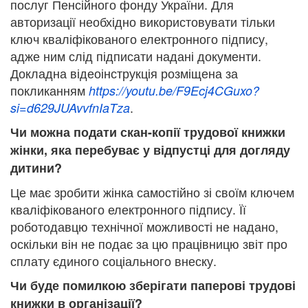
послуг Пенсійного фонду України. Для
авторизації необхідно використовувати тільки
ключ кваліфікованого електронного підпису,
адже ним слід підписати надані документи.
Докладна відеоінструкція розміщена за
покликанням
https://youtu.be/F9Ecj4CGuxo?
.
si=d629JUAvvfnIaTza
Чи можна подати скан-копії трудової книжки
жінки, яка перебуває у відпустці для догляду
дитини?
Це має зробити жінка самостійно зі своїм ключем
кваліфікованого електронного підпису. Її
роботодавцю технічної можливості не надано,
оскільки він не подає за цю працівницю звіт про
сплату єдиного соціального внеску.
Чи буде помилкою зберігати паперові трудові
книжки в організації?