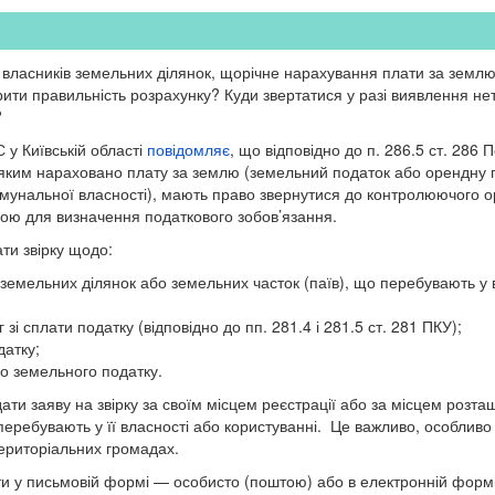
 власників земельних ділянок, щорічне нарахування плати за земл
рити правильність розрахунку? Куди звертатися у разі виявлення н
?
 у Київській області
повідомляє
, що відповідно до п. 286.5 ст. 286 
, яким нараховано плату за землю (земельний податок або орендну 
омунальної власності), мають право звернутися до контролюючого о
вою для визначення податкового зобов’язання.
ти звірку щодо:
і земельних ділянок або земельних часток (паїв), що перебувають у 
 зі сплати податку (відповідно до пп. 281.4 і 281.5 ст. 281 ПКУ);
датку;
о земельного податку.
ти заяву на звірку за своїм місцем реєстрації або за місцем розта
перебувають у її власності або користуванні. Це важливо, особлив
 територіальних громадах.
и у письмовій формі — особисто (поштою) або в електронній форм