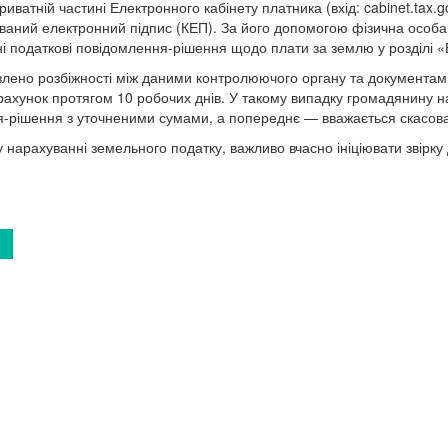
иватній частині Електронного кабінету платника (вхід: cabinet.tax.g
ований електронний підпис (КЕП). За його допомогою фізична особ
 податкові повідомлення-рішення щодо плати за землю у розділі «
явлено розбіжності між даними контролюючого органу та документам
ахунок протягом 10 робочих днів. У такому випадку громадянину н
-рішення з уточненими сумами, а попереднє — вважається скасова
 нарахуванні земельного податку, важливо вчасно ініціювати звірку