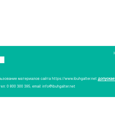
зование материалов сайта https://www.ibuhgalter.net
допускае
тел:
0 800 300 395
, email:
info@ibuhgalter.net