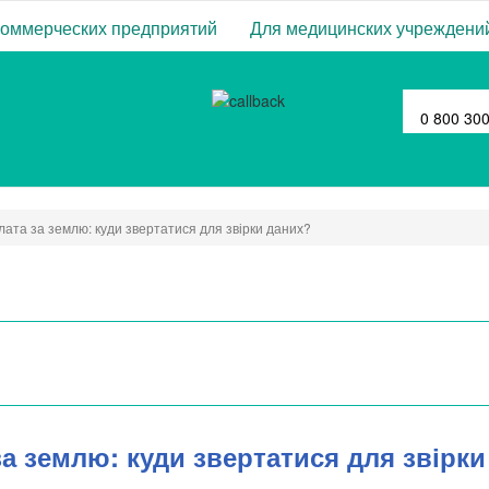
коммерческих предприятий
Для медицинских учреждени
0 800 30
лата за землю: куди звертатися для звірки даних?
за землю: куди звертатися для звірк