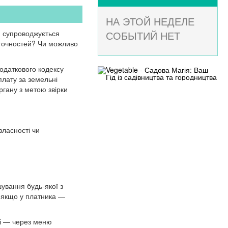
НА ЭТОЙ НЕДЕЛЕ
ю супроводжується
СОБЫТИЙ НЕТ
еточностей? Чи можливо
Податкового кодексу
плату за земельні
ргану з метою звірки
власності чи
шування будь-якої з
о якщо у платника —
і — через меню