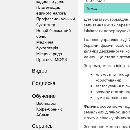
10.07.2025
кадровое дело
Плательщик
Тема:
единого налога
Профессиональный
Для багатьох громадян,
бухгалтер
запитаннями: як переві
Новий бюджетний
ініціювати перерахунок
облік
Головне управління ДПС
Медична
України, фізичні особи
бухгалтерія
ділянки дер
жавної чи к
Місцева рада
даних, що стали підста
Практика МСФЗ
Зокрема, можна ініціюва
Видео
кількості та площ
користуванні;
Подписка
застосування пільг
розміру ставки по
Обучение
суми нарахованог
Вебинары
Фізична особа може пода
Кофе-брейк с
земельних ділянок, що 
АСами
кілька ділянок у різних
Сервисы
Звернення можна подат