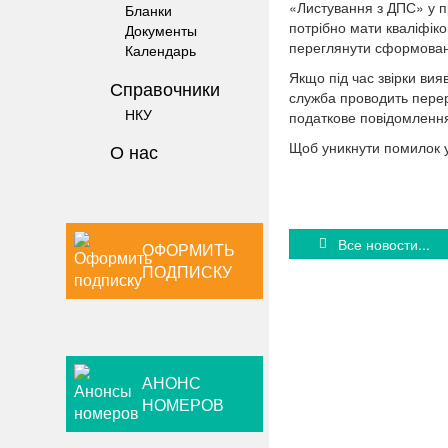
«Листування з ДПС» у пр
Бланки
потрібно мати кваліфік
Документы
переглянути сформовані
Календарь
Якщо під час звірки ви
Справочники
служба проводить перер
НКУ
податкове повідомлення
Щоб уникнути помилок у
О нас
Все новости...
ОФОРМИТЬ
ПОДПИСКУ
АНОНС
НОМЕРОВ