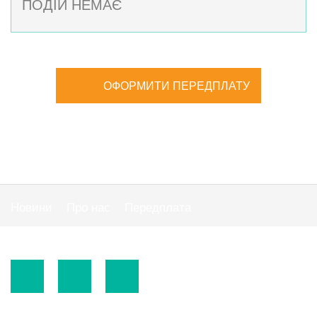
ПОДІЙ НЕМАЄ
ОФОРМИТИ ПЕРЕДПЛАТУ
Новини
Про нас
Передплата
Публiчна оферта
© 2015-2026.
ТОВ «Видавнича група" АС "».