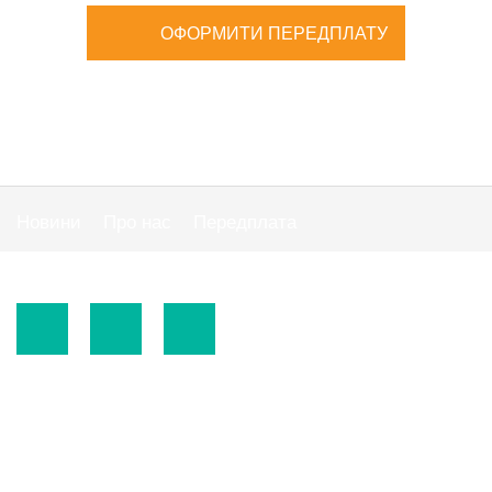
ОФОРМИТИ ПЕРЕДПЛАТУ
Новини
Про нас
Передплата
Публiчна оферта
© 2015-2026.
ТОВ «Видавнича група" АС "».
Використання матеріалів сайту
https://www.ibuhgalter.net
допускається за
зазначених нижче умов.