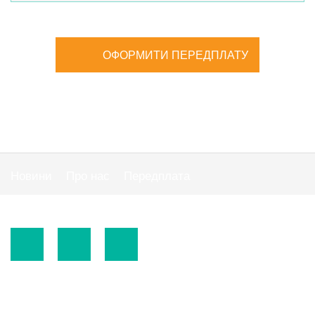
ОФОРМИТИ ПЕРЕДПЛАТУ
Новини
Про нас
Передплата
Публiчна оферта
© 2015-2026.
ТОВ «Видавнича група" АС "».
Використання матеріалів сайту