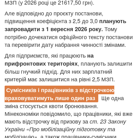
МЗП (у 2026 році це 21617,50 грн).
Але відповідно до проєкту постанови,
підвищення коефіцієнта з 2,5 до 3,0
планують
Тому
запровадити з 1 вересня 2026 року.
потрібно дочекатися офіційного тексту постанови
та перевірити дату набрання чинності змінами.
Для підприємств, які працюють
на
, планують залишити
прифронтових територіях
більш гнучкий підхід. Для них зарплатний
критерій має залишитися на рівні 2,5 МЗП.
Сумісників і працівників з відстрочкою
Ще одна
враховуватимуть лише один раз
зміна стосується квоти бронювання.
Мінекономіки повідомило, що працівники, які вже
мають відстрочку від призову за
ст. 23 Закону
України «Про мобілізаційну підготовку та
, а також працівники-сумісники
мобілізацію»