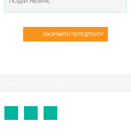
ПОДІЙ НЕМАЄ
ОФОРМИТИ ПЕРЕДПЛАТУ
Новини
Про нас
Передплата
Публiчна оферта
© 2015-2026.
ТОВ «Видавнича група" АС "».