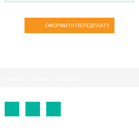
ОФОРМИТИ ПЕРЕДПЛАТУ
Новини
Про нас
Передплата
Публiчна оферта
© 2015-2026.
ТОВ «Видавнича група" АС "».
Використання матеріалів сайту