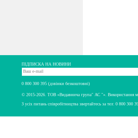
ПІДПИСКА НА НОВИНИ
0 800 300 395
(дзвінки безкоштовні)
© 2015-2026.
ТОВ «Видавнича група" АС "». Використання мате
З усіх питань співробітництва звертайтесь за тел:
0 800 300 3