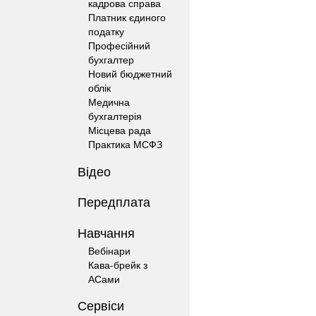
кадрова справа
Платник єдиного
податку
Професійний
бухгалтер
Новий бюджетний
облік
Медична
бухгалтерія
Місцева рада
Практика МСФЗ
Відео
Передплата
Навчання
Вебінари
Кава-брейк з
АСами
Сервіси