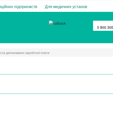
ційних підприємств
Для медичних установ
0 800 30
єстр депонованої заробітної плати