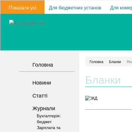
Показати усi
Для бюджетних установ
Для комер
Головна
Бланки
Ре
Головна
Бланки
Новини
Статті
Журнали
Бухгалтерія:
бюджет
Зарплата та