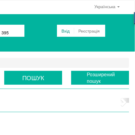
Українська
Вхід
Реєстрація
0 395
Розширений
ПОШУК
пошук