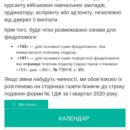
курсанту військових навчальних закладів,
ординатору, аспіранту або ад’юнкту, незалежно
від джерел її виплати.
Крім того, буде чітко розмежовано ознаки для
фіндопомоги:
«153»
— для основної суми фіндопомоги, яка
повертається платнику податку;
«197»
— для основної суми поворотної фіндопомоги,
яку
отримує
платник податку (зараз також з ознакою
«153»; див. «ЗКС»,
№ 7/2019, с. 29
).
Якщо зміни набудуть чинності, ми обов’язково їх
розглянемо на сторінках газети ближче до строку
подання форми № 1ДФ за І квартал 2020 року.
Всі статті...
КАЛЕНДАР