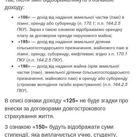
доходу:
«106»
— дохід від надання земельної частки (паю) в
лізинг, оренду або суборенду (
п. 170.1; п.п. 164.2.5
ПКУ
). Зараз з такою ознакою відображаємо орендну
плату за договором оренди нерухомого майна;
«195»
— дохід від надання земельної ділянки
сільськогосподарського призначення, майнового паю в
лізинг, оренду, суборенду, емфітевзис згідно з
п. 170.1
ПКУ
(
п.п. 164.2.5 ПКУ
).
«196»
— дохід від надання майна (крім земельної
частки (паю), земельної ділянки cільськогосподарського
призначення, майнового паю) в оренду або суборенду
(строкове володіння та/або користування) (
п.п. 164.2.5
ПКУ
).
В описі ознаки доходу
не буде згадки про
«125»
внески за договорами довгострокового
страхування життя.
З ознакою
будуть відображати суми
«150»
стипендії, яка виплачується учню, студенту,