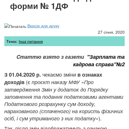
форми № 1ДФ
Версія для друку
27 січня, 2020
Тема:
Інші питання
Cтаттю взято з газети
"Зарплата та
кадрова справа"№2
чекаємо зміни
З 01.04.2020 р.
в ознаках
(є
доходів
проєкт
наказу МФУ «Про
затвердження Змін у додаток до Порядку
заповнення та подання податковими агентами
Податкового розрахунку сум доходу,
нарахованого (сплаченого) на користь фізичних
).
осіб, і сум утриманого з них податку»
Так, після змін відображатимуть з ознакою