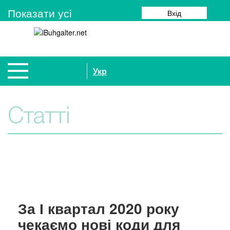
Показати усi
Вхід
Укр
Статті
За І квартал 2020 року
чекаємо нові коди для