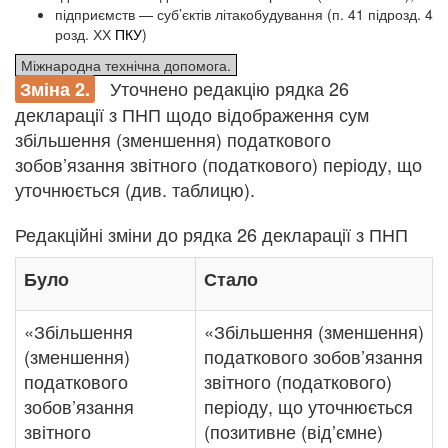
підприємств — суб’єктів літакобудування (п. 41 підрозд. 4
розд. ХХ
ПКУ
)
Міжнародна технічна допомога.
Уточнено редакцію рядка 26
Зміна
2.
декларації з ПНП щодо відображення сум
збільшення (зменшення) податкового
зобов’язання звітного (податкового) періоду, що
уточнюється (див. таблицю).
Редакційні зміни до рядка 26 декларації з ПНП
Було
Стало
«Збільшення
«Збільшення (зменшення)
(зменшення)
податкового зобов’язання
податкового
звітного (податкового)
зобов’язання
періоду, що уточнюється
звітного
(позитивне (від’ємне)