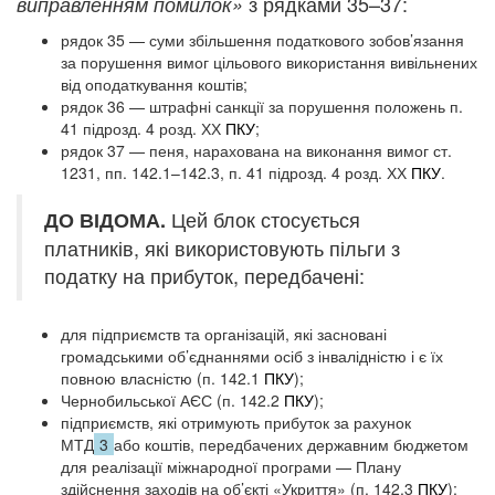
з рядками 35–37:
виправленням помилок»
рядок 35 — суми збільшення податкового зобов’язання
за порушення вимог цільового використання вивільнених
від оподаткування коштів;
рядок 36 — штрафні санкції за порушення положень п.
41 підрозд. 4 розд. ХХ
ПКУ
;
рядок 37 — пеня, нарахована на виконання вимог ст.
123
1
, пп. 142.1–142.3, п. 41 підрозд. 4 розд. ХХ
ПКУ
.
Цей блок стосується
ДО ВІДОМА.
платників, які використовують пільги з
податку на прибуток, передбачені:
для підприємств та організацій, які засновані
громадськими об’єднаннями осіб з інвалідністю і є їх
повною власністю (п. 142.1
ПКУ
);
Чернобильської АЄС (п. 142.2
ПКУ
);
підприємств, які отримують прибуток за рахунок
МТД
3
або коштів, передбачених державним бюджетом
для реалізації міжнародної програми — Плану
здійснення заходів на об’єкті «Укриття» (п. 142.3
ПКУ
);