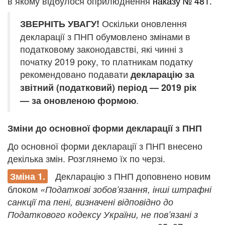
в якому відбулося оприлюднення
наказу № 481.
Оскільки оновлення
ЗВЕРНІТЬ УВАГУ!
декларації з ПНП обумовлено змінами в
податковому законодавстві, які чинні з
початку 2019 року, то платникам податку
рекомендовано подавати
декларацію за
звітний (податковий) період — 2019 рік
.
— за оновленою формою
Зміни до основної форми декларації з ПНП
До основної форми декларації з ПНП внесено
декілька змін. Розглянемо їх по черзі.
Декларацію з ПНП доповнено новим
Зміна 1.
блоком
«Податкові зобов’язання, інші штрафні
санкції та пені, визначені відповідно до
Податкового кодексу України, не пов’язані з