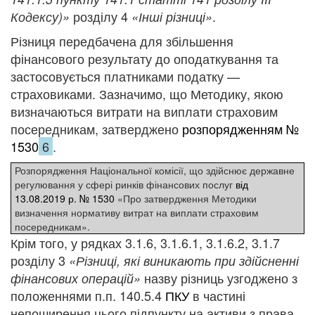
розділу 4
.
Кодексу)»
«Інші різниці»
Різниця передбачена для
збільшення
фінансового результату до оподаткування та
застосовується платниками податку —
страховиками. Зазначимо, що Методику, якою
визначаються витрати на виплати страховим
посередникам, затверджено
розпорядженням №
1530
6
.
Розпорядження Національної комісії, що здійснює державне
регулювання у сфері ринків фінансових послуг
від
13.08.2019 р. № 1530
«Про затвердження Методики
визначення нормативу витрат на виплати страховим
посередникам».
Крім того, у рядках 3.1.6, 3.1.6.1, 3.1.6.2, 3.1.7
розділу 3
«Різниці, які виникають при здійсненні
назву різниць узгоджено з
фінансових операцій»
положеннями п.п. 140.5.4
ПКУ
в частині
непоширення цього підпункту на активи з права