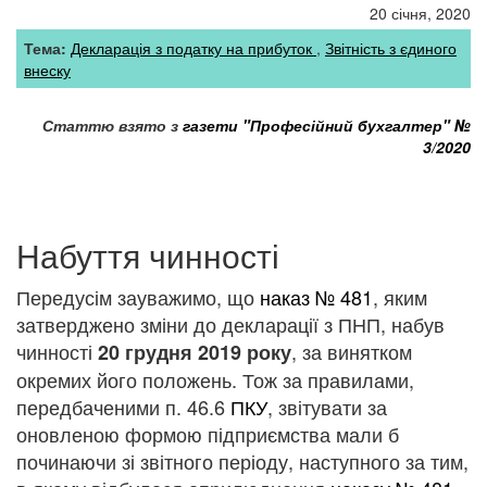
20 січня, 2020
Тема:
Декларація з податку на прибуток
Звітність з єдиного
внеску
Статтю взято з
газети "Професійний бухгалтер"
№
3/2020
Набуття чинності
Передусім зауважимо, що
наказ № 481
, яким
затверджено зміни до декларації з ПНП, набув
чинності
, за винятком
20 грудня 2019 року
окремих його положень. Тож за правилами,
передбаченими п. 46.6
ПКУ
, звітувати за
оновленою формою підприємства мали б
починаючи зі звітного періоду, наступного за тим,