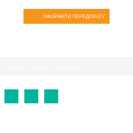
ОФОРМИТИ ПЕРЕДПЛАТУ
Новини
Про нас
Передплата
Публiчна оферта
© 2015-2026.
ТОВ «Видавнича група" АС "».
Використання матеріалів сайту
https://www.ibuhgalter.net
допускається за