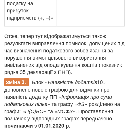
податку на
прибуток
підприємств (+, –)»
Отже, тепер тут відображатимуться також і
результати виправлення помилок, допущених під
час визначення податкового зобов’язання за
порушення вимог цільового використання
вивільнених від оподаткування коштів (показник
рядка 35 декларації з ПНП).
Блок
10
Зміна 3.
«Наявність додатків
»
доповнено новою графою для відмітки про
наявність додатку ПП
«Інформація про суми
та графу
розділено на
податкових пільг»
«ФЗ»
графи:
та
. Проставляння
«П(С)БО»
«МСФЗ»
позначок у відповідних графах передбачено
починаючи з 01.01.2020 р.