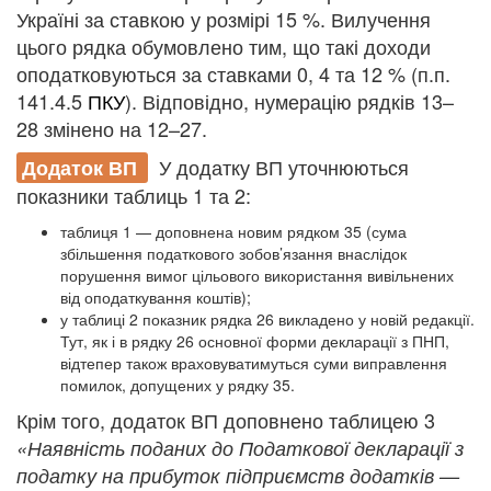
Україні за ставкою у розмірі 15 %. Вилучення
цього рядка обумовлено тим, що такі доходи
оподатковуються за ставками 0, 4 та 12 % (п.п.
141.4.5
ПКУ
). Відповідно, нумерацію рядків 13–
28 змінено на 12–27.
У додатку ВП уточнюються
Додаток ВП
показники таблиць 1 та 2:
таблиця 1 — доповнена новим рядком 35 (сума
збільшення податкового зобов’язання внаслідок
порушення вимог цільового використання вивільнених
від оподаткування коштів);
у таблиці 2 показник рядка 26 викладено у новій редакції.
Тут, як і в рядку 26 основної форми декларації з ПНП,
відтепер також враховуватимуться суми виправлення
помилок, допущених у рядку 35.
Крім того, додаток ВП доповнено таблицею 3
«Наявність поданих до Податкової декларації з
податку на прибуток підприємств додатків —