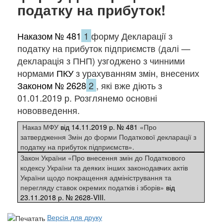
податку на прибуток!
Наказом № 481
1
форму Декларації з
податку на прибуток підприємств (далі —
декларація з ПНП) узгоджено з чинними
нормами
ПКУ
з урахуванням змін, внесених
Законом № 2628
2
, які вже діють з
01.01.2019 р. Розглянемо основні
нововведення.
Наказ МФУ
від 14.11.2019 р. № 481
«Про
затвердження Змін до форми Податкової декларації з
податку на прибуток підприємств».
Закон України «Про внесення змін до Податкового
кодексу України та деяких інших законодавчих актів
України щодо покращення адміністрування та
перегляду ставок окремих податків і зборів»
від
23.11.2018 р. № 2628-VIII.
Версія для друку