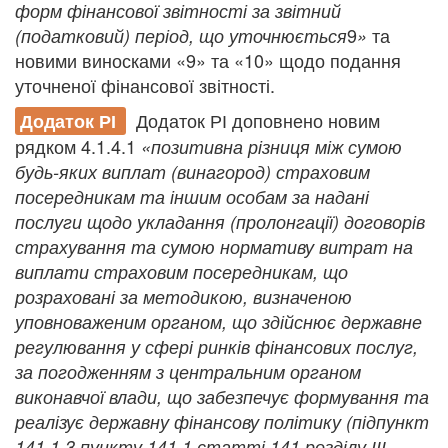
форм фінансової звітності за звітний
9
та
(податковий) період, що уточнюється
»
новими виносками «
9
» та «
10
» щодо подання
уточненої фінансової звітності.
Додаток РІ доповнено новим
Додаток РІ
рядком 4.1.4.1
«позитивна різниця між сумою
будь-яких виплат (винагород) страховим
посередникам та іншим особам за надані
послуги щодо укладання (пролонгації) договорів
страхування та сумою нормативу витрат на
виплати страховим посередникам, що
розраховані за методикою, визначеною
уповноваженим органом, що здійснює державне
регулювання у сфері ринків фінансових послуг,
за погодженням з центральним органом
виконавчої влади, що забезпечує формування та
реалізує державну фінансову політику (підпункт
141.1.3 пункту 141.1 статті 141 розділу ІІІ