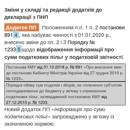
Зміни у складі та редакції додатків до
декларації з ПНП
Положенням п.п. 1 п. 2
постанови
Додаток ПП
891
4
, яка набуває чинності з 01.01.2020 р.,
внесено зміни до пп. 2 і 3
Порядку №
1233
5
щодо
відображення інформації про
.
суми податкових пільг у податковій звітності
Постанова КМУ
від 31.10.2018 р. № 891
«Про внесення змін
до постанови Кабінету Міністрів України від 27 грудня 2010 р.
№ 1233».
Порядок обліку сум податків і зборів, не сплачених суб’єктом
господарювання до бюджету у зв’язку з отриманням
податкових пільг, затверджений постановою КМУ
від
27.12.2010 р. № 1233.
Новий додаток ПП
«Інформація про суми
запроваджено у зв’язку із
податкових пільг»
зазначеною нормою.