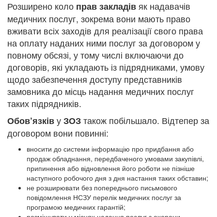
Розширено коло
як надавачів
прав закладів
медичних послуг, зокрема вони мають право
вживати всіх заходів для реалізації свого права
на оплату наданих ними послуг за договором у
повному обсязі, у тому числі включаючи до
договорів, які укладають із підрядниками, умову
щодо забезпечення доступу представників
замовника до місць надання медичних послуг
таких підрядників.
у
також побільшало. Відтепер за
Обов’язків
ЗОЗ
договором вони повинні:
вносити до системи інформацію про придбання або
продаж обладнання, передбаченого умовами закупівлі,
припинення або відновлення його роботи не пізніше
наступного робочого дня з дня настання таких обставин;
не розширювати без попереднього письмового
повідомлення НСЗУ перелік медичних послуг за
програмою медичних гарантій;
розміщувати у місцях надання послуг з охорони