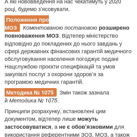
А які нововведення на нас чекатимуть у 2020
році, будемо з’ясовувати.
Положення про
МОЗ
Коментованою
постановою
розширено
. Відтепер міністерство
повноваження МОЗ
відповідно до покладених до нього завдань у
сфері державних фінансових гарантій медичного
обслуговування населення погоджує подані
Нацслужбою проєкти специфікацій та умов
закупівлі послуг з охорони здоров’я за
програмою медичних гарантій.
Змін також зазнала
Методика № 1075
й
.
Методика № 1075
Принципи розрахунку, встановлені цим
документом, відтепер лише
можуть
, а
для
застосовуватися
не є обов’язковими
використання референтними ЗОЗ, МОЗ, а також