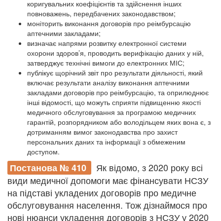
коригувальних коефіцієнтів та здійснення інших
повноважень, передбачених законодавством;
моніторить виконання договорів про реімбурсацію
аптечними закладами;
визначає напрями розвитку електронної системи
охорони здоров’я, проводить верифікацію даних у ній,
затверджує технічні вимоги до електронних МІС;
публікує щорічний звіт про результати діяльності, який
включає результати аналізу виконання аптечними
закладами договорів про реімбурсацію, та оприлюднює
інші відомості, що можуть сприяти підвищенню якості
медичного обслуговування за програмою медичних
гарантій, розпорядником або володільцем яких вона є, з
дотриманням вимог законодавства про захист
персональних даних та інформації з обмеженим
доступом.
Як відомо, з 2020 року всі
Постанова № 410
види медичної допомоги має фінансувати НСЗУ
на підставі укладених договорів про медичне
обслуговування населення. Тож дізнаймося про
нові нюанси укладення договорів з НСЗУ у 2020