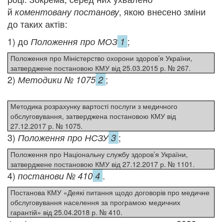
й
, якою внесено зміни
коментовану
постанову
до таких актів:
1)
до
;
Положення про МОЗ
1
Положення про Міністерство охорони здоров’я України,
затверджене постановою КМУ від 25.03.2015 р. № 267.
2)
;
Методики № 1075
2
Методика розрахунку вартості послуги з медичного
обслуговування, затверджена постановою КМУ від
27.12.2017 р. № 1075.
3)
;
Положення про НСЗУ
3
Положення про Національну службу здоров’я України,
затверджене постановою КМУ від 27.12.2017 р. № 1101.
4)
.
постанови № 410
4
Постанова КМУ «Деякі питання щодо договорів про медичне
обслуговування населення за програмою медичних
гарантій» від 25.04.2018 р. № 410.