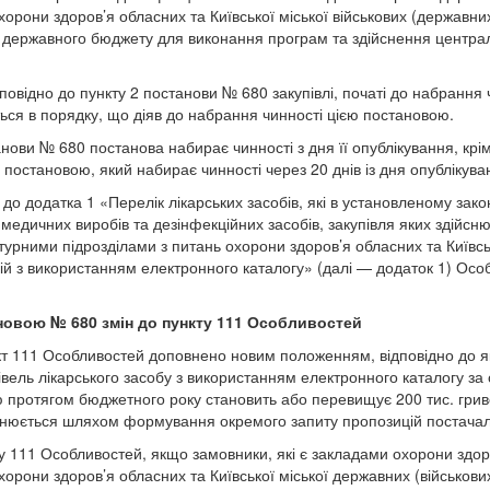
хорони здоров’я обласних та Київської міської військових (державни
 державного бюджету для виконання програм та здійснення централі
повідно до пункту 2 постанови № 680 закупівлі, початі до набрання 
ся в порядку, що діяв до набрання чинності цією постановою.
анови № 680 постанова набирає чинності з дня її опублікування, крім
 постановою, який набирає чинності через 20 днів із дня опублікува
 до додатка 1 «Перелік лікарських засобів, які в установленому зак
, медичних виробів та дезінфекційних засобів, закупівля яких здійс
турними підрозділами з питань охорони здоров’я обласних та Київсь
цій з використанням електронного каталогу» (далі — додаток 1) Осо
овою № 680 змін до пункту 11
1
Особливостей
т 11
1
Особливостей доповнено новим положенням, відповідно до як
півель лікарського засобу з використанням електронного каталогу з
протягом бюджетного року становить або перевищує 200 тис. гриве
йснюється шляхом формування окремого запиту пропозицій постачал
у 11
1
Особливостей, якщо замовники, які є закладами охорони здор
хорони здоров’я обласних та Київської міської державних (військових