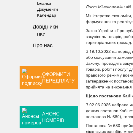
Бланки
Лист Мінекономіки від 
Документи
Календар
Міністерство економіки,
формування та реалізує 
Довiдники
Закон України «Про публ
ПКУ
закупівель товарів, роб
територіальних громад.
Про нас
З 19.10.2022 на період 
або скасування замовники
Закону, проводять закуп
товарів, робіт і послуг 
ОФОРМИТИ
правового режиму воєнно
ПЕРЕДПЛАТУ
затверджених постановою
прийнята на виконання 
Щодо постанови Кабіне
З 02.06.2026 набрала чи
деяких постанов Кабінет
АНОНС
постанова № 680), голо
НОМЕРІВ
Постанова № 680 прийня
лікарських засобів, мед