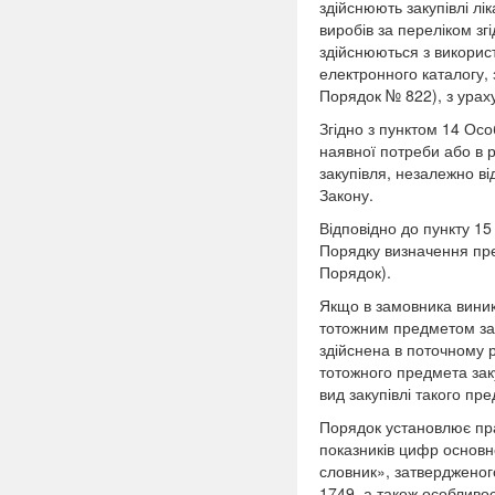
здійснюють закупівлі лі
виробів за переліком згі
здійснюються з викорис
електронного каталогу, 
Порядок № 822), з ура
Згідно з пунктом 14 Осо
наявної потреби або в 
закупівля, незалежно від
Закону.
Відповідно до пункту 1
Порядку визначення пред
Порядок).
Якщо в замовника виник
тотожним предметом заку
здійснена в поточному р
тотожного предмета заку
вид закупівлі такого пр
Порядок установлює пра
показників цифр основн
словник», затвердженого
1749, а також особливос