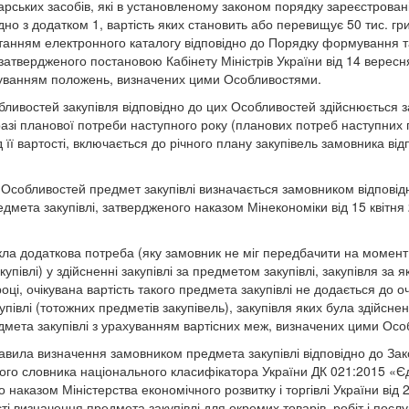
карських засобів, які в установленому законом порядку зареєстровані
дно з додатком 1, вартість яких становить або перевищує 50 тис. грив
танням електронного каталогу відповідно до Порядку формування 
затвердженого постановою Кабінету Міністрів України від 14 вересн
хуванням положень, визначених цими Особливостями.
бливостей закупівля відповідно до цих Особливостей здійснюється з
разі планової потреби наступного року (планових потреб наступних 
 її вартості, включається до річного плану закупівель замовника відп
5 Особливостей предмет закупівлі визначається замовником відповід
мета закупівлі, затвердженого наказом Мінекономіки від 15 квітня
ла додаткова потреба (яку замовник не міг передбачити на момент з
півлі) у здійсненні закупівлі за предметом закупівлі, закупівля за 
оці, очікувана вартість такого предмета закупівлі не додається до оч
півлі (тотожних предметів закупівель), закупівля яких була здійсне
едмета закупівлі з урахуванням вартісних меж, визначених цими Ос
вила визначення замовником предмета закупівлі відповідно до Зак
ого словника національного класифікатора України ДК 021:2015 «Є
 наказом Міністерства економічного розвитку і торгівлі України від
ті визначення предмета закупівлі для окремих товарів, робіт і послу