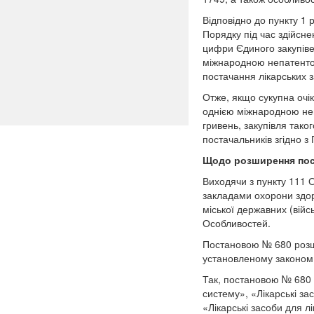
Відповідно до пункту 1 
Порядку під час здійсне
цифри Єдиного закупіве
міжнародною непатентов
постачання лікарських з
Отже, якщо сукупна очік
однією міжнародною не
гривень, закупівля тако
постачальників згідно 
Щодо розширення пос
Виходячи з пункту 11
1
О
закладами охорони здор
міської державних (війс
Особливостей.
Постановою № 680 розши
установленому законом п
Так, постановою № 680 
систему», «Лікарські за
«Лікарські засоби для л