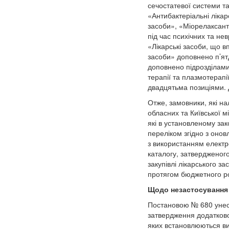
сечостатевої системи та
«Антибактеріальні лікар
засоби», «Міорелаксанти
під час психічних та не
«Лікарські засоби, що в
засоби» доповнено п’ят
доповнено підрозділами
терапії та плазмотерапі
двадцятьма позиціями. 
Отже, замовники, які на
обласних та Київської мі
які в установленому зак
переліком згідно з онов
з використанням електр
каталогу, затвердженого
закупівлі лікарського 
протягом бюджетного ро
Щодо незастосування 
Постановою № 680 унесе
затвердження додатково
яких встановлюються ви