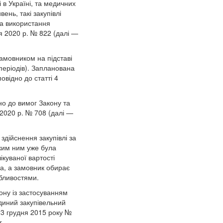
 в Україні, та медичних
ень, такі закупівлі
та використання
я 2020 р. № 822 (далі —
амовником на підставі
періодів). Запланована
овідно до статті 4
но до вимог Закону та
 2020 р. № 708 (далі —
дійснення закупівлі за
яким ним уже була
ікуваної вартості
на, а замовник обирає
обливостями.
ону із застосуванням
диний закупівельний
 23 грудня 2015 року №
г.