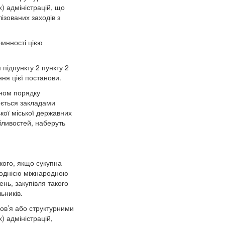
х) адміністрацій, що
зованих заходів з
чинності цією
 підпункту 2 пункту 2
ння цієї постанови.
оном порядку
нюється закладами
кої міської державних
бливостей, наберуть
ого, якщо сукупна
а однією міжнародною
нь, закупівля такого
ьників.
ов’я або структурними
) адміністрацій,