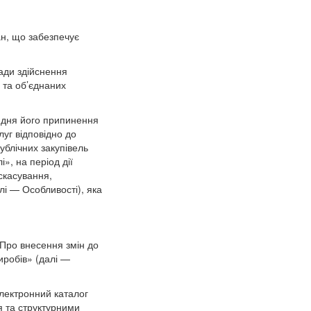
ан, що забезпечує
сади здійснення
 та об’єднаних
із дня його припинення
луг відповідно до
ублічних закупівель
», на період дії
скасування,
лі — Особливості), яка
«Про внесення змін до
иробів» (далі —
лектронний каталог
я та структурними