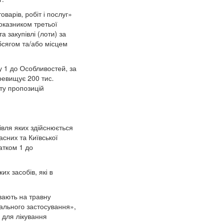
варів, робіт і послуг»
показником третьої
 закупівлі (лоти) за
сягом та/або місцем
у 1 до Особливостей, за
евищує 200 тис.
иту пропозицій
івля яких здійснюється
сних та Київської
атком 1 до
х засобів, які в
вають на травну
рального застосування»,
 для лікування