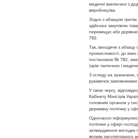
медичні виключені з дод
виробництва.
Згідно з абзацом третім 
здійснює закупівлю това
перевищує або дорівнює
782.
Так, виходячи з абзацу
промисловості, до яких
постановою № 782, замо
(крім тактичних і медичн
З огляду на зазначене,
рукавичок замовниками 
У свою чергу, відповід
Кабінету Міністрів Укра
головним органом у сис
державну політику у сфе
Одночасно інформуємо, 
політики у сфері господ
затвердження методик п
впливу регуляторного а