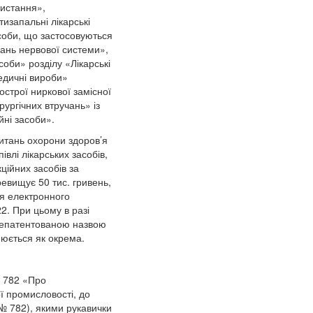
ристання»,
тизапальні лікарські
асоби, що застосовуються
вань нервової системи»,
соби» розділу «Лікарські
едичні вироби»
строї ниркової замісної
рургічних втручань» із
ні засоби».
питань охорони здоров’я
івлі лікарських засобів,
ційних засобів за
ревищує 50 тис. гривень,
я електронного
2. При цьому в разі
 непатентованою назвою
нюється як окрема.
№ 782 «Про
ї промисловості, до
№ 782), якими рукавички