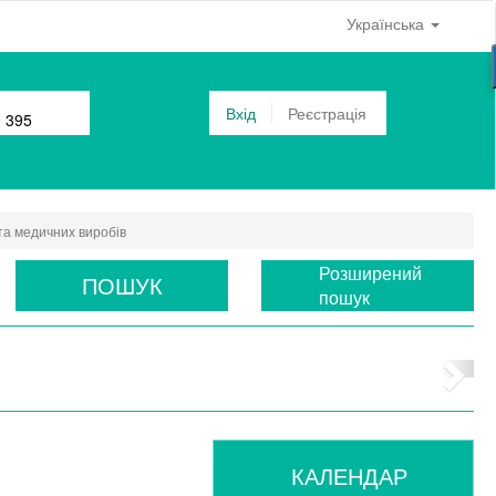
Українська
Вхід
Реєстрація
0 395
та медичних виробів
Розширений
ПОШУК
пошук
КАЛЕНДАР