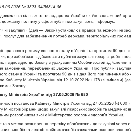
18.06.2026 № 3323-04/56814-06
 довкілля та сільського господарства України як Уповноважений орг
державну політику у сфері публічних закупівель, інформує.
ічні закупівлі» (далі — Закон) установлює правові та економічні за
іт і послуг для забезпечення потреб держави, територіальних громад
дії правового режиму воєнного стану в Україні та протягом 90 днів 
, що зобов’язані здійснювати публічні закупівлі товарів, робіт і пос
івлі відповідно до Закону з урахуванням Особливостей здійснення п
для замовників, передбачених Законом України «Про публічні закупівлі
го стану в Україні та протягом 90 днів з дня його припинення або 
 Кабінету Міністрів України від 12.10.2022 № 1178 (зі змінами) (да
вимог Закону.
ту Міністрів України від 27.05.2026 № 680
нності постанова Кабінету Міністрів України від 27.05.2026 № 680 
у Міністрів України щодо закупівлі лікарських засобів та медичних в
вним розробником якої є Міністерство охорони здоров’я України.
та з метою розширення переліку обов’язкових до закупівлі через е
ичних виробів та дезінфекційних засобів закладами охорони здоров’