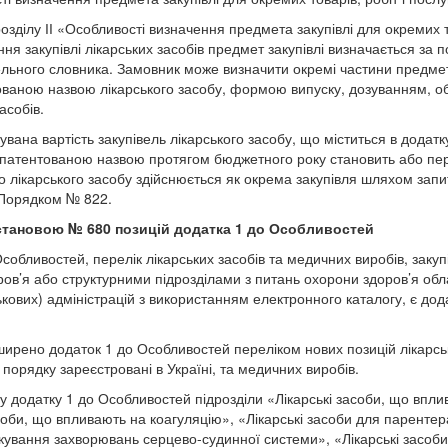
розділу ІІ «Особливості визначення предмета закупівлі для окремих то
ння закупівлі лікарських засобів предмет закупівлі визначається за 
льного словника. Замовник може визначити окремі частини предмета
аною назвою лікарського засобу, формою випуску, дозуванням, об
асобів.
увана вартість закупівель лікарського засобу, що міститься в додатк
патентованою назвою протягом бюджетного року становить або пер
го лікарського засобу здійснюється як окрема закупівля шляхом зап
з Порядком № 822.
тановою № 680 позицій додатка 1 до Особливостей
собливостей, перелік лікарських засобів та медичних виробів, закуп
ов’я або структурними підрозділами з питань охорони здоров’я обла
ькових) адміністрацій з використанням електронного каталогу, є дод
рено додаток 1 до Особливостей переліком нових позицій лікарськи
орядку зареєстровані в Україні, та медичних виробів.
у додатку 1 до Особливостей підрозділи «Лікарські засоби, що впли
соби, що впливають на коагуляцію», «Лікарські засоби для паренте
ікування захворювань серцево-судинної системи», «Лікарські засоби