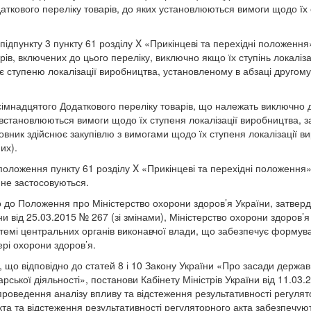
аткового переліку товарів, до яких установлюються вимоги щодо їх 
підпункту 3 пункту 6
1
розділу X «Прикінцеві та перехідні положення
рів, включених до цього переліку, виключно якщо їх ступінь локаліз
 ступеню локалізації виробництва, установленому в абзаці другому
 сімнадцятого Додаткового переліку товарів, що належать виключно 
 встановлюються вимоги щодо їх ступеня локалізації виробництва, 
вник здійснює закупівлю з вимогами щодо їх ступеня локалізації в
их).
 положення пункту 6
1
розділу X «Прикінцеві та перехідні положення
не застосовуються.
но до Положення про Міністерство охорони здоров’я України, затве
їни від 25.03.2015 № 267 (зі змінами), Міністерство охорони здоров’
темі центральних органів виконавчої влади, що забезпечує формува
рі охорони здоров’я.
що відповідно до статей 8 і 10 Закону України «Про засади держав
арської діяльності», постанови Кабінету Міністрів України від 11.03
роведення аналізу впливу та відстеження результативності регулят
кта та відстеження результативності регуляторного акта забезпечую