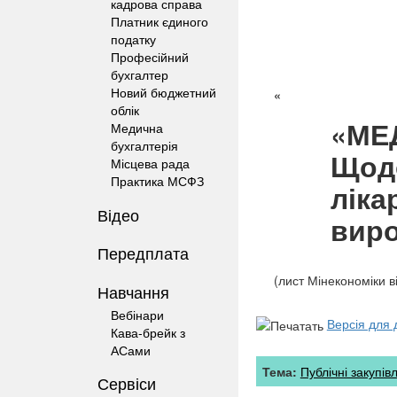
кадрова справа
Платник єдиного
податку
Професійний
бухгалтер
Новий бюджетний
«
облік
«МЕ
Медична
бухгалтерія
Щодо
Місцева рада
Практика МСФЗ
ліка
Відео
виро
Передплата
(лист Мінекономіки 
Навчання
Вебінари
Версія для 
Кава-брейк з
АСами
Тема:
Публічні закупівл
Сервіси