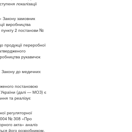
ступеня локалізації
» Закону замовник
ації виробництва
 пункту 2 постанови №
до продукції переробної
затвердженого
иробництва рукавичок
» Закону до медичних
рдженого постановою
я України (далі — МОЗ) є
ння та реалізує
ної регуляторної
.2004 № 308 «Про
орного акта» аналіз
ться його розробником.