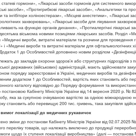
 статеві гормони», «Лікарські засоби гормонів для системного вико
ські засоби», «Протигрибкові лікарські засоби», «Анальгетики та про
 та інгібітори холіноестерази», «Місцеві анестетики», «Лікарські з
врологічних захворювань», «Лікарські засоби для лікування захворю
пливають на функцію органів дихання», «Протиалергічні лікарські за
десятьма вісьмома новими позиціями лікарських засобів. Розділ «М
 «Медичні вироби, витратні матеріали та розчини для проведення го
ї» і «Медичні вироби та витратні матеріали для офтальмологічних хі
Додаток 1 до Особливостей доповнено новим розділом «Дезінфекцій
лежать до закладів охорони здоров’я або структурних підрозділів з 
ської державних (військових) адміністрацій, мають здійснювати закуп
оном порядку зареєстровані в Україні, медичних виробів та дезінфек
леним додатком 1 до Особливостей, вартість яких становить або пе
онного каталогу відповідно до Порядку формування та використанн
 постановою Кабінету Міністрів України від 14 вересня 2020 р. № 82
засобу, яка за сукупною очікуваною вартістю за однією міжнародною
ку становить або перевищує 200 тис. гривень, така закупівля здійс
вимог локалізації до медичних рукавичок
но зміни до постанови Кабінету Міністрів України від 02.07.2025 
го переліку товарів, що належать виключно до продукції переробно
моги щодо їх ступеня локалізації виробництва» (далі — постанова 