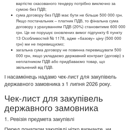
вартістю скасованого тендеру потрібно виключно за
сумою без ПДВ;
сума договору без ПДВ має бути не більше 500 000 грн.
Якщо постачальник – платник ПДВ, то фінальна сума
договору з урахуванням ПДВ (20%) становитиме 600 000
грн. Це не порушує оновлених вимог підпункту 6 пункту
13 Особливостей № 1178, адже «базову» ціну (500 000
грн) ми не перевищуємо;
загальна сума договору не повинна перевищувати 500
000 грн, якщо укладаємо державний контракт (договір) з
неплатником ПДВ або придбаваємо товар, що
звільнений від ПДВ.
І насамкінець надамо чек-лист для закупівель
державного замовника з 1 липня 2026 року.
Чек-лист для закупівель
державного замовника
1. Ревізія предмета закупівлі
Перед початком закупівлі чітко визначте, чи