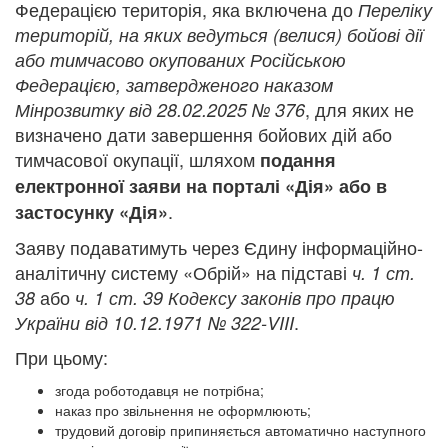
Федерацією територія, яка включена до
Переліку
територій, на яких ведуться (велися) бойові дії
або тимчасово окупованих Російською
Федерацією, затвердженого наказом
, для яких не
Мінрозвитку від 28.02.2025 № 376
визначено дати завершення бойових дій або
тимчасової окупації, шляхом
подання
електронної заяви на порталі «Дія» або в
.
застосунку «Дія»
Заяву подаватимуть через Єдину інформаційно-
аналітичну систему «Обрій» на підставі
ч. 1 ст.
або
38
ч. 1 ст. 39 Кодексу законів про працю
.
України від 10.12.1971 № 322-VIII
При цьому:
згода роботодавця не потрібна;
наказ про звільнення не оформлюють;
трудовий договір припиняється автоматично наступного