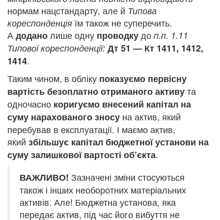
нормам нацстандарту, але й
Типова
їм також не суперечить.
кореспонденція
А
лише одну
до
додано
проводку
п.п. 1.11
Типової кореспонденції:
Дт 51 — Кт 1411, 1412,
.
1414
Таким чином, в обліку
показуємо первісну
та
вартість безоплатно отриманого активу
одночасно
коригуємо внесений капітал на
на актив, який
суму нарахованого зносу
перебував в експлуатації. І маємо актив,
який
збільшує капітал бюджетної установи на
.
суму залишкової вартості об’єкта
Зазначені зміни стосуються
ВАЖЛИВО!
також і інших необоротних матеріальних
активів. Але! Бюджетна установа, яка
передає актив, під час його вибуття не