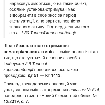
нараховує амортизацію на такий об’єкт,
оскільки установа-отримувач має
відобразити в себе знос за період
експлуатації, а не вартість повністю
зношеного активу. Підтвердженням того
є
.
п.п. 1.30 Типової кореспонденції
Щодо
безоплатного отримання
— зміни аналогічні до
нематеріальних активів
тих, що стосуються й основних засобів.
І
підпункт 2.6 Типової
поповнився ось такою
кореспонденції
проводкою:
.
Дт 51 — Кт 1413
Приклад господарських операцій уже з
урахуванням змін, затверджених
,
наказом № 514
наведено в газеті «Новий бюджетний облік»,
№
12/2019, с. 7
.