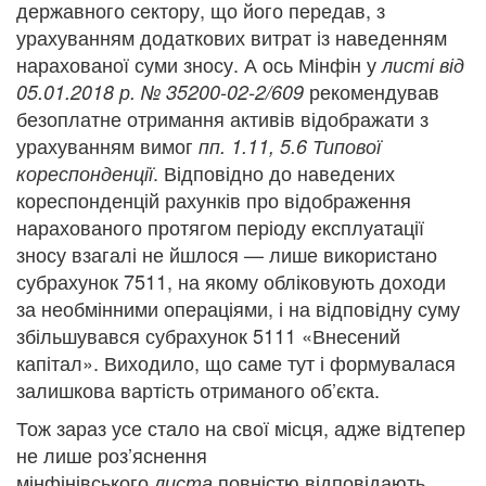
державного сектору, що його передав, з
урахуванням додаткових витрат із наведенням
нарахованої суми зносу. А ось Мінфін у
листі від
рекомендував
05.01.2018 р. № 35200-02-2/609
безоплатне отримання активів відображати з
урахуванням вимог
пп. 1.11, 5.6 Типової
. Відповідно до наведених
кореспонденції
кореспонденцій рахунків про відображення
нарахованого протягом періоду експлуатації
зносу взагалі не йшлося — лише використано
субрахунок 7511, на якому обліковують доходи
за необмінними операціями, і на відповідну суму
збільшувався субрахунок 5111 «Внесений
капітал». Виходило, що саме тут і формувалася
залишкова вартість отриманого об’єкта.
Тож зараз усе стало на свої місця, адже відтепер
не лише роз’яснення
мінфінівського
повністю відповідають
листа