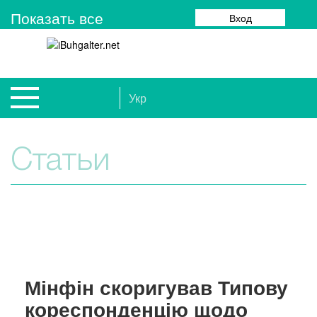
Показать все
Вход
Укр
Статьи
Мінфін скоригував Типову
кореспонденцію щодо