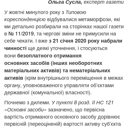
Ольга Сусла,
експерт газети
У жовтні минулого року з
Типовою
відбувалися метаморфози, які
кореспонденцією
ми детально розбирали на сторінках нашої газети
в
№ 11/2019
, та чергові зміни не примусили на
себе чекати. І вже
з 21 січня 2020 року
набрали
ще деякі уточнення, і стосуються
чинності
вони
безоплатного отримання
основних
засобів (інших необоротних
матеріальних активів) та нематеріальних
(крім внутрішнього переміщення в межах
активів
органу, уповноваженого управляти об’єктами
державної (комунальної) власності).
Почнемо з дилеми. У
пункті 8 розд. II НС 121
зазначено, що первісна
«Основні засоби»
вартість отриманого основного засобу дорівнює
первісній (переоціненій) вартості активу суб’єкта