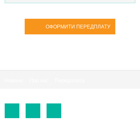
ОФОРМИТИ ПЕРЕДПЛАТУ
Новини
Про нас
Передплата
Публiчна оферта
© 2015-2026.
ТОВ «Видавнича група" АС "».
Використання матеріалів сайту