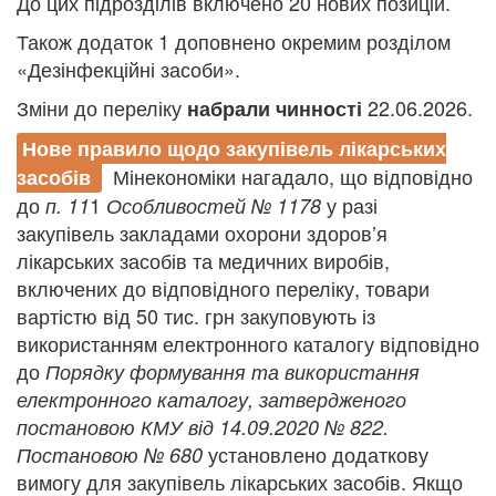
До цих підрозділів включено 20 нових позицій.
Також додаток 1 доповнено окремим розділом
«Дезінфекційні засоби».
Зміни до переліку
22.06.2026.
набрали чинності
Нове правило щодо закупівель лікарських
Мінекономіки нагадало, що відповідно
засобів
до
1
у разі
п. 11
Особливостей
№ 1178
закупівель закладами охорони здоров’я
лікарських засобів та медичних виробів,
включених до відповідного переліку, товари
вартістю від 50 тис. грн закуповують із
використанням електронного каталогу відповідно
до
Порядку формування та використання
електронного каталогу, затвердженого
постановою КМУ від 14.09.2020 № 822.
установлено додаткову
Постановою № 680
вимогу для закупівель лікарських засобів. Якщо