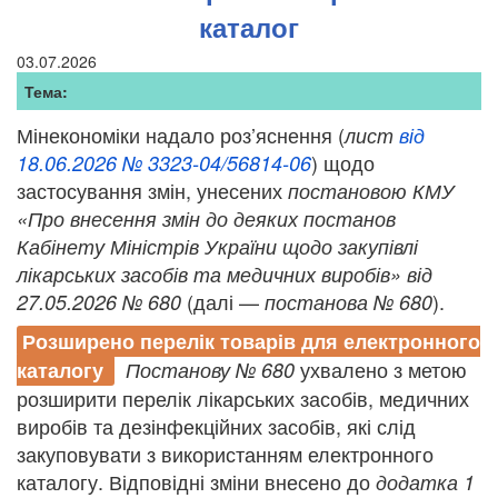
каталог
03.07.2026
Тема:
Мінекономіки надало роз’яснення (
лист
від
)
щодо
18.06.2026 № 3323-04/56814-06
застосування змін, унесених
постановою КМУ
«Про внесення змін до деяких постанов
Кабінету Міністрів України щодо закупівлі
лікарських засобів та медичних виробів» від
(далі —
).
27.05.2026 № 680
постанова № 680
Розширено перелік товарів для електронного
ухвалено з метою
каталогу
Постанову № 680
розширити перелік лікарських засобів, медичних
виробів та дезінфекційних засобів, які слід
закуповувати з використанням електронного
каталогу. Відповідні зміни внесено до
додатка 1