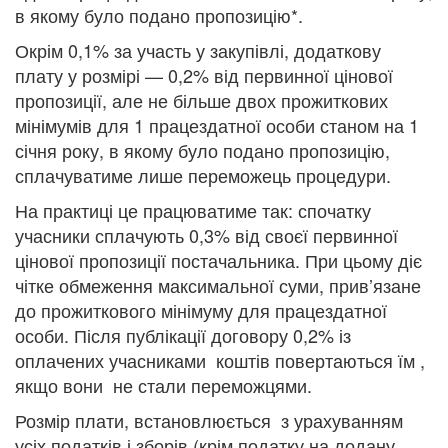
в якому було подано пропозицію*.
Окрім 0,1% за участь у закупівлі, додаткову
плату у розмірі — 0,2% від первинної цінової
пропозиції, але не більше двох прожиткових
мінімумів для 1 працездатної особи станом на 1
січня року, в якому було подано пропозицію,
сплачуватиме лише переможець процедури.
На практиці це працюватиме так: спочатку
учасники сплачують 0,3% від своєї первинної
цінової пропозиції постачальника. При цьому діє
чітке обмеження максимальної суми, прив’язане
до прожиткового мінімуму для працездатної
особи. Після публікації договору 0,2% із
оплачених учасниками коштів повертаються їм ,
якщо вони не стали переможцями.
Розмір плати, встановлюється з урахуванням
усіх податків і зборів (крім податку на додану