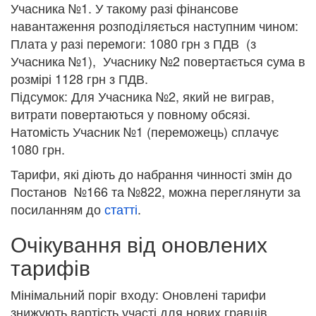
Учасника №1. У такому разі фінансове
навантаження розподіляється наступним чином:
Плата у разі перемоги: 1080 грн з ПДВ (з
Учасника №1), Учаснику №2 повертається сума в
розмірі 1128 грн з ПДВ.
Підсумок: Для Учасника №2, який не виграв,
витрати повертаються у повному обсязі.
Натомість Учасник №1 (переможець) сплачує
1080 грн.
Тарифи, які діють до набрання чинності змін до
Постанов №166 та №822, можна переглянути за
посиланням до
статті
.
Очікування від оновлених
тарифів
Мінімальний поріг входу: Оновлені тарифи
знижують вартість участі для нових гравців.