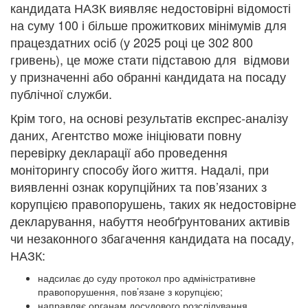
кандидата НАЗК виявляє недостовірні відомості
на суму 100 і більше прожиткових мінімумів для
працездатних осіб (у 2025 році це 302 800
гривень), це може стати підставою для відмови
у призначенні або обранні кандидата на посаду
публічної служби.
Крім того, на основі результатів експрес-аналізу
даних, Агентство може ініціювати повну
перевірку декларації або проведення
моніторингу способу його життя. Надалі, при
виявленні ознак корупційних та пов’язаних з
корупцією правопорушень, таких як недостовірне
декларування, набуття необґрунтованих активів
чи незаконного збагачення кандидата на посаду,
НАЗК:
надсилає до суду протокол про адміністративне
правопорушення, пов’язане з корупцією;
направляє органам досудового розслідування