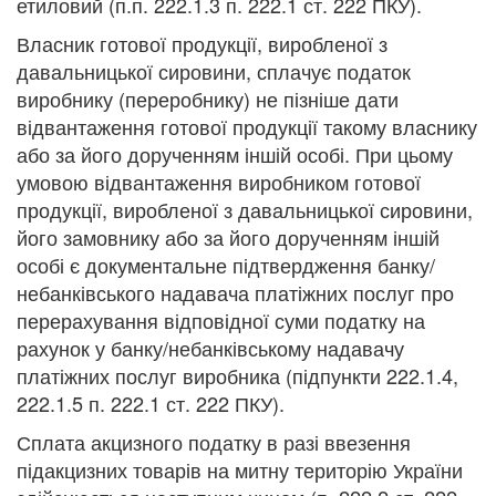
етиловий (п.п. 222.1.3 п. 222.1 ст. 222 ПКУ).
Власник готової продукції, виробленої з
давальницької сировини, сплачує податок
виробнику (переробнику) не пізніше дати
відвантаження готової продукції такому власнику
або за його дорученням іншій особі. При цьому
умовою відвантаження виробником готової
продукції, виробленої з давальницької сировини,
його замовнику або за його дорученням іншій
особі є документальне підтвердження банку/
небанківського надавача платіжних послуг про
перерахування відповідної суми податку на
рахунок у банку/небанківському надавачу
платіжних послуг виробника (підпункти 222.1.4,
222.1.5 п. 222.1 ст. 222 ПКУ).
Сплата акцизного податку в разі ввезення
підакцизних товарів на митну територію України