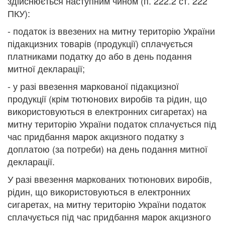
здійснюється наступним чином (п. 222.2 ст. 222
ПКУ):
- податок із ввезених на митну територію України
підакцизних товарів (продукції) сплачується
платниками податку до або в день подання
митної декларації;
- у разі ввезення маркованої підакцизної
продукції (крім тютюнових виробів та рідин, що
використовуються в електронних сигаретах) на
митну територію України податок сплачується під
час придбання марок акцизного податку з
доплатою (за потреби) на день подання митної
декларації.
У разі ввезення маркованих тютюнових виробів,
рідин, що використовуються в електронних
сигаретах, на митну територію України податок
сплачується під час придбання марок акцизного