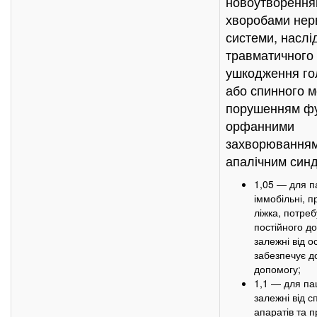
новоутворення
хворобами нер
системи, наслі
травматичного
ушкодження го
або спинного м
порушенням фу
орфанними
захворюванням
апалічним син
1,05 — для па
іммобільні, п
ліжка, потре
постійного до
залежні від о
забезпечує до
допомогу;
1,1 — для пац
залежні від с
апаратів та п