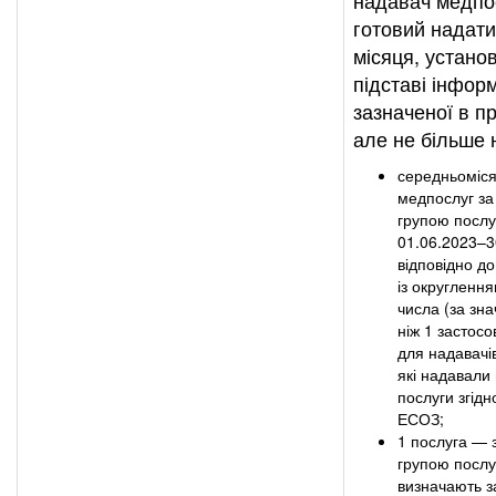
надавач медпо
готовий надати
місяця, устан
підставі інформ
зазначеної в пр
але не більше 
середньомісяч
медпослуг з
групою послу
01.06.2023–3
відповідно д
із округлення
числа (за зн
ніж 1 застосо
для надавачі
які надавали
послуги згідн
ЕСОЗ;
1 послуга — 
групою послуг
визначають з