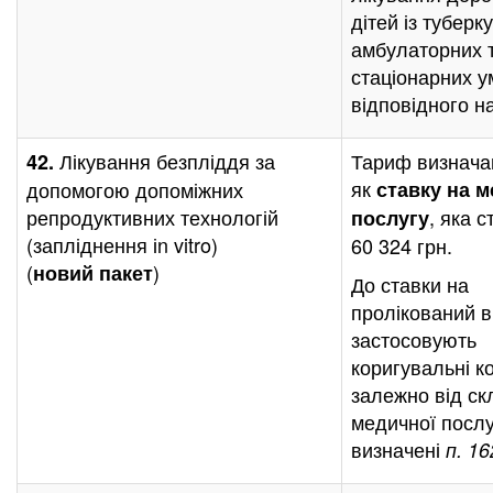
дітей із туберк
амбулаторних 
стаціонарних 
відповідного н
Лікування безпліддя за
Тариф визнача
42.
як
допомогою допоміжних
ставку на 
репродуктивних технологій
, яка 
послугу
(запліднення іn vitro)
60 324 грн.
(
)
новий
пакет
До ставки на
пролікований 
застосовують
коригувальні к
залежно від ск
медичної послуг
визначені
п. 1