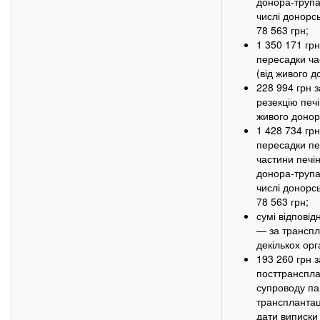
донора-трупа
числі донорс
78 563 грн;
1 350 171 грн
пересадки ча
(від живого д
228 994 грн 
резекцію печі
живого донор
1 428 734 грн
пересадки печ
частини печін
донора-трупа
числі донорс
78 563 грн;
сумі відповід
— за трансп
декількох орг
193 260 грн 
посттранспла
супроводу па
трансплантаці
дати виписки