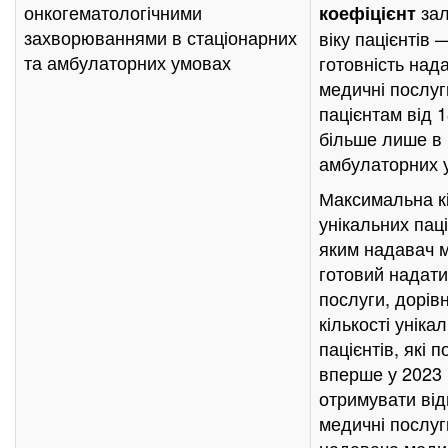
онкогематологічними
за
коефіцієнт
захворюваннями в стаціонарних
віку пацієнтів 
та амбулаторних умовах
готовність над
медичні послуг
пацієнтам від 1
більше лише в
амбулаторних 
Максимальна кі
унікальних паці
яким надавач 
готовий надати
послуги, дорів
кількості уніка
пацієнтів, які 
вперше у 2023 
отримувати від
медичні послуг