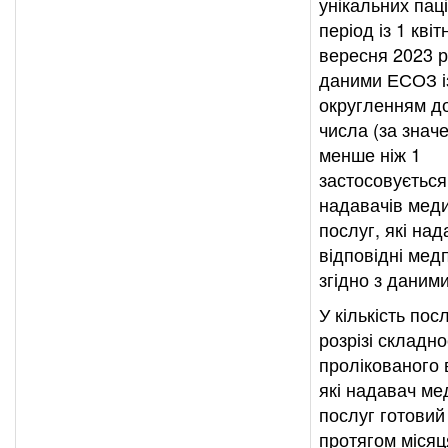
унікальних паці
період із 1 квіт
вересня 2023 р
даними ЕСОЗ і
округленням до
числа (за знач
менше ніж 1
застосовується
надавачів мед
послуг, які на
відповідні мед
згідно з даним
У кількість посл
розрізі складно
пролікованого 
які надавач ме
послуг готовий
протягом місяц