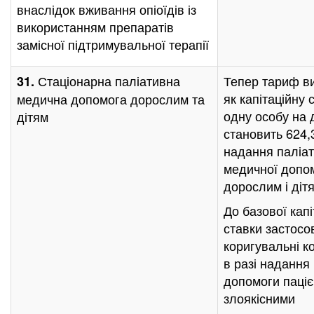
внаслідок вживання опіоїдів із
використанням препаратів
замісної підтримувальної терапії
Стаціонарна паліативна
Тепер тариф в
31.
як капітаційну 
медична допомога дорослим та
одну особу на 
дітям
становить 624,
надання паліат
медичної допо
дорослим і діт
До базової капі
ставки застосо
коригувальні к
в разі надання
допомоги паціє
злоякісними