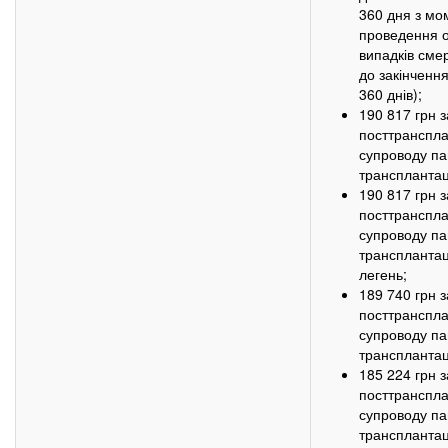
360 дня з мо
проведення о
випадків смер
до закінченн
360 днів);
190 817 грн 
посттранспла
супроводу па
трансплантац
190 817 грн 
посттранспла
супроводу па
трансплантац
легень;
189 740 грн 
посттранспла
супроводу па
трансплантаці
185 224 грн 
посттранспла
супроводу па
трансплантаці