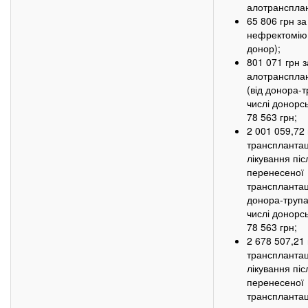
алотрансплан
65 806 грн з
нефректомію
донор);
801 071 грн 
алотрансплан
(від донора-т
числі донорс
78 563 грн;
2 001 059,72 
трансплантац
лікування піс
перенесеної
трансплантаці
донора-трупа
числі донорс
78 563 грн;
2 678 507,21 
трансплантаці
лікування піс
перенесеної
трансплантаці