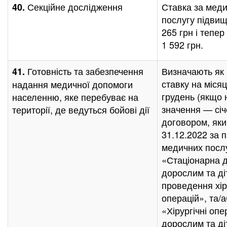
Секційне дослідження
Ставка за мед
40.
послугу підви
265 грн і тепе
1 592 грн.
Готовність та забезпечення
Визначають як
41.
ставку на місяц
надання медичної допомоги
грудень (якщо 
населенню, яке перебуває на
значення — січ
території, де ведуться бойові дії
договором, яки
31.12.2022 за 
медичних посл
«Стаціонарна 
дорослим та ді
проведення хір
операцій», та/
«Хірургічні опе
дорослим та ді