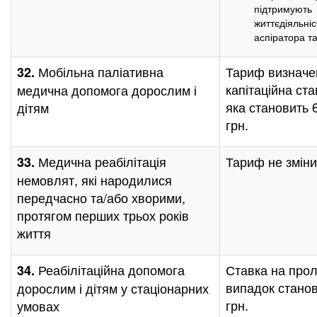
підтримують
життєдіяльніс
аспіратора та
Мобільна паліативна
Тариф визначе
32.
капітаційна ста
медична допомога дорослим і
яка становить 
дітям
грн.
Медична реабілітація
Тариф не зміни
33.
немовлят, які народилися
передчасно та/або хворими,
протягом перших трьох років
життя
Реабілітаційна допомога
Ставка на прол
34.
випадок станов
дорослим і дітям у стаціонарних
грн.
умовах