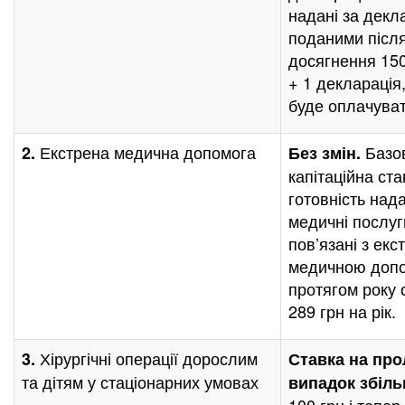
надані за декл
поданими післ
досягнення 150
+ 1 декларація
буде оплачуват
Екстрена медична допомога
Базо
2.
Без змін.
капітаційна ста
готовність над
медичні послуг
пов’язані з ек
медичною доп
протягом року 
289 грн на рік.
Хірургічні операції дорослим
3.
Ставка на про
та дітям у стаціонарних умовах
випадок
збіл