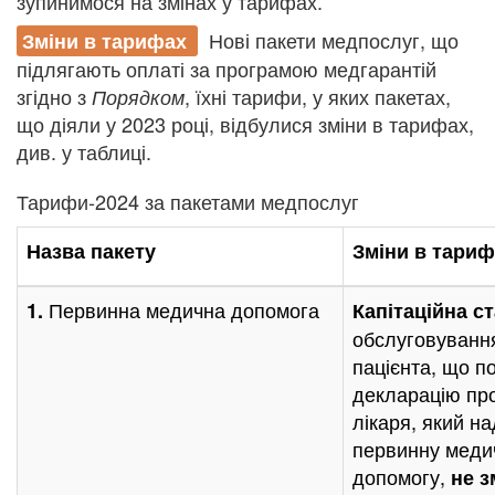
зупинимося на змінах у тарифах.
Нові пакети медпослуг, що
Зміни в тарифах
підлягають оплаті за програмою медгарантій
згідно з
, їхні тарифи, у яких пакетах,
Порядком
що діяли у 2023 році, відбулися зміни в тарифах,
див. у таблиці.
Тарифи-2024 за пакетами медпослуг
Назва пакету
Зміни в тариф
Первинна медична допомога
1.
Капітаційна с
обслуговуванн
пацієнта, що п
декларацію про
лікаря, який н
первинну меди
допомогу,
не з