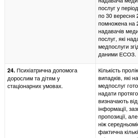
надавача меди
послуг у період 
по 30 вересня 
помножена на 
надавачів мед
послуг, які на
медпослуги згі
даними ЕСОЗ.
Психіатрична допомога
Кількість пролі
24.
випадків, які н
дорослим та дітям у
медпослуг гот
стаціонарних умовах.
надати протяго
визначають від
інформації, заз
пропозиції, ал
ніж середньомі
фактична кільк