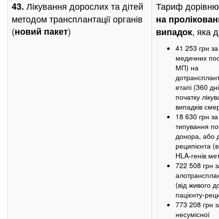
Лікування дорослих та дітей
Тариф дорівн
43.
методом трансплантації органів
на пролікова
(
)
новий пакет
, яка 
випадок
41 253 грн з
медичних пос
МП) на
дотрансплан
етапі (360 дн
початку лікув
випадків смер
18 630 грн з
типування по
донора, або 
реципієнта (
HLA-генів ме
722 508 грн 
алотрансплан
(від живого д
пацієнту-реци
773 208 грн 
несумісної