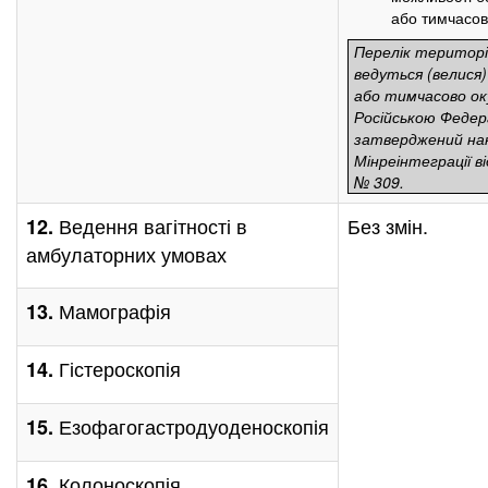
або тимчасово
Перелік територій
ведуться (велися) 
або тимчасово ок
Російською Федер
затверджений на
Мінреінтеграції ві
№ 309.
Ведення вагітності в
Без змін.
12.
амбулаторних умовах
Мамографія
13.
Гістероскопія
14.
Езофагогастродуоденоскопія
15.
Колоноскопія
16.