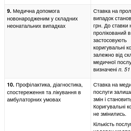
Медична допомога
Ставка на прол
9.
випадок станов
новонародженим у складних
грн. До ставки 
неонатальних випадках
пролікований 
застосовують
коригувальні к
залежно від ск
медичної послу
визначені
п. 5
Профілактика, діагностика,
Ставка на меди
10.
послуги залиш
спостереження та лікування в
змін і становит
амбулаторних умовах
Коригувальні к
не змінились.
Кількість послуг