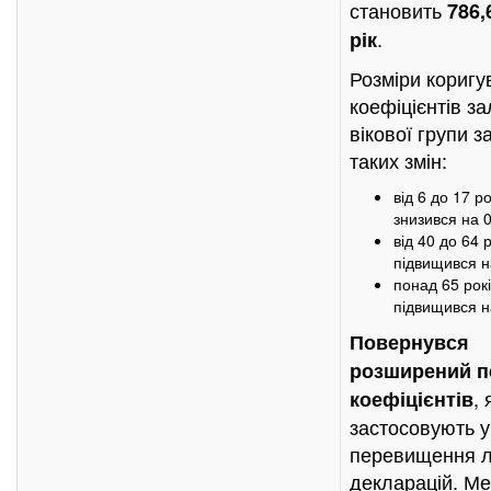
становить
786,
.
рік
Розміри коригу
коефіцієнтів з
вікової групи з
таких змін:
від 6 до 17 р
знизився на 0
від 40 до 64 
підвищився н
понад 65 рок
підвищився н
Повернувся
розширений п
, 
коефіцієнтів
застосовують у
перевищення л
декларацій. Ме