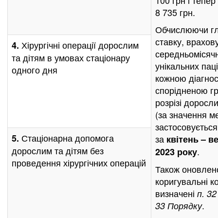
100 грн і тепер
8 735 грн.
Обчислюючи г
ставку, врахов
Хірургічні операції дорослим
4.
середньомісячн
та дітям в умовах стаціонару
унікальних паці
одного дня
кожною діагнос
спорідненою гр
розрізі доросли
(за значення м
застосовується
Стаціонарна допомога
5.
за
квітень – в
дорослим та дітям без
.
2023 року
проведення хірургічних операцій
Також оновлен
коригувальні к
визначені
п. 32
.
33
Порядку