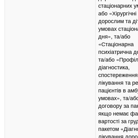
стаціонарних у
або «Хірургічні
дорослим та ді
умовах стаціон
дня», та/або
«Стаціонарна
психіатрична д
та/або «Профіл
діагностика,
спостереження
лікування та ре
пацієнтів в ам
умовах», та/аб
договору за па
якщо немає фа
вартості за гру
пакетом «Діагн
лікування доро