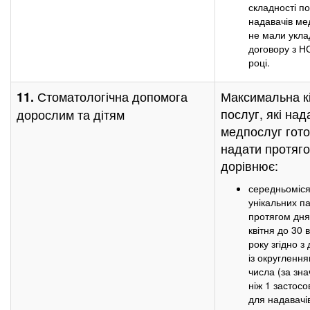
складності по
надавачів мед
не мали укла
договору з Н
році.
Стоматологічна допомога
Максимальна кі
11.
послуг, які над
дорослим та дітям
медпослуг гот
надати протяго
дорівнює:
середньомісяч
унікальних па
протягом дня 
квітня до 30
року згідно 
із округлення
числа (за зн
ніж 1 застосо
для надавачі