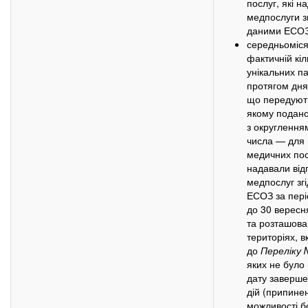
послуг, які н
медпослуги зг
даними ЕСОЗ
середньоміся
фактичній кіл
унікальних па
протягом дня 
що передують
якому подано
з округлення
числа — для 
медичних посл
надавали від
медпослуг зг
ЕСОЗ за періо
до 30 вересн
та розташова
територіях, 
до
Переліку 
яких не було
дату заверш
дій (припине
можливості б