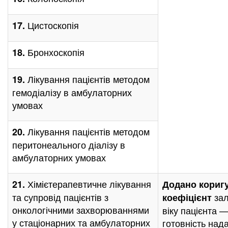
Цистоскопія
17.
Бронхоскопія
18.
Лікування пацієнтів методом
19.
гемодіалізу в амбулаторних
умовах
Лікування пацієнтів методом
20.
перитонеального діалізу в
амбулаторних умовах
Хімієтерапевтичне лікування
21.
Додано кориг
та супровід пацієнтів з
за
коефіцієнт
онкологічними захворюваннями
віку пацієнта —
у стаціонарних та амбулаторних
готовність над