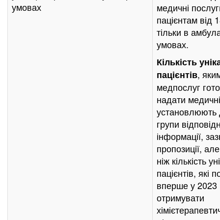
умовах
медичні послуг
пацієнтам від 1
тільки в амбул
умовах.
Кількість уні
, яки
пацієнтів
медпослуг гот
надати медичні
установлюють 
групи відповід
інформації, заз
пропозиції, ал
ніж кількість у
пацієнтів, які 
вперше у 2023 
отримувати
хімієтерапевти