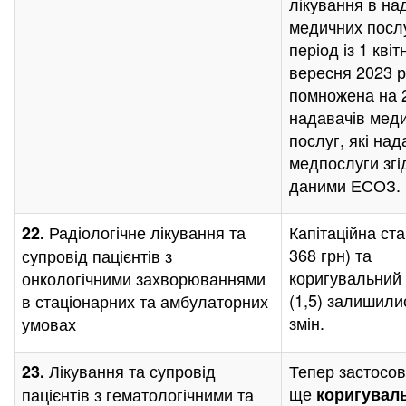
лікування в на
медичних послу
період із 1 квіт
вересня 2023 р
помножена на 
надавачів мед
послуг, які на
медпослуги згі
даними ЕСОЗ.
Радіологічне лікування та
Капітаційна ста
22.
368 грн) та
супровід пацієнтів з
коригувальний 
онкологічними захворюваннями
(1,5) залишили
в стаціонарних та амбулаторних
змін.
умовах
Лікування та супровід
Тепер застосо
23.
ще
пацієнтів з гематологічними та
коригувал