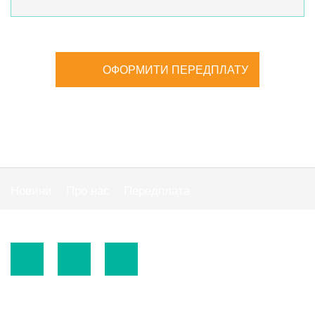
ОФОРМИТИ ПЕРЕДПЛАТУ
Новини
Про нас
Передплата
Публiчна оферта
© 2015-2026.
ТОВ «Видавнича група" АС "».
Використання матеріалів сайту