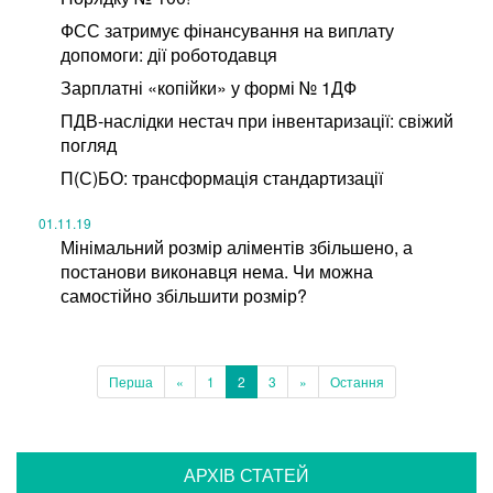
ФСС затримує фінансування на виплату
допомоги: дії роботодавця
Зарплатні «копійки» у формі № 1ДФ
ПДВ-наслідки нестач при інвентаризації: свіжий
погляд
П(С)БО: трансформація стандартизації
01.11.19
Мінімальний розмір аліментів збільшено, а
постанови виконавця нема. Чи можна
самостійно збільшити розмір?
Перша
«
1
2
3
»
Остання
АРХІВ СТАТЕЙ