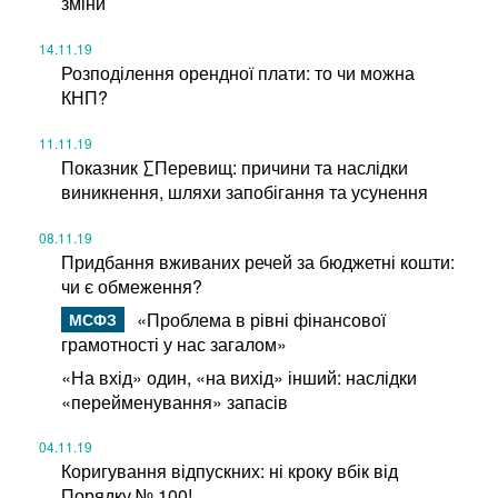
зміни
14.11.19
Розподілення орендної плати: то чи можна
КНП?
11.11.19
Показник ∑Перевищ: причини та наслідки
виникнення, шляхи запобігання та усунення
08.11.19
Придбання вживаних речей за бюджетні кошти:
чи є обмеження?
«Проблема в рівні фінансової
грамотності у нас загалом»
«На вхід» один, «на вихід» інший: наслідки
«перейменування» запасів
04.11.19
Коригування відпускних: ні кроку вбік від
Порядку № 100!